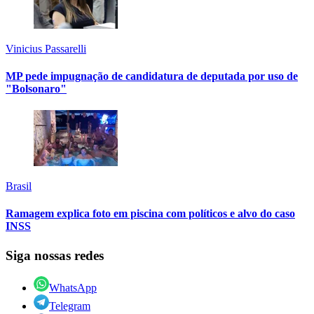
Vinicius Passarelli
MP pede impugnação de candidatura de deputada por uso de
"Bolsonaro"
Brasil
Ramagem explica foto em piscina com políticos e alvo do caso
INSS
Siga nossas redes
WhatsApp
Telegram