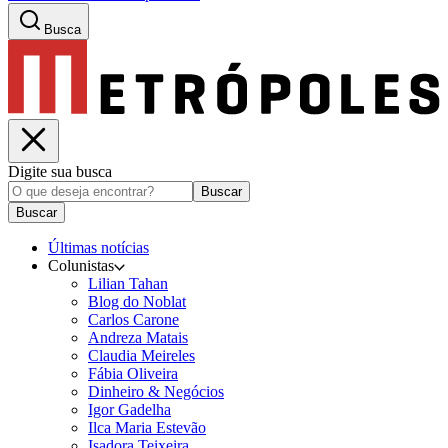
Busca
Digite sua busca
Buscar
Buscar
Últimas notícias
Colunistas
Lilian Tahan
Blog do Noblat
Carlos Carone
Andreza Matais
Claudia Meireles
Fábia Oliveira
Dinheiro & Negócios
Igor Gadelha
Ilca Maria Estevão
Isadora Teixeira