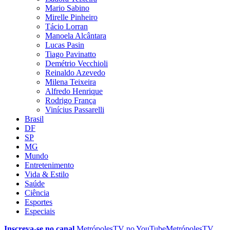
Mario Sabino
Mirelle Pinheiro
Tácio Lorran
Manoela Alcântara
Lucas Pasin
Tiago Pavinatto
Demétrio Vecchioli
Reinaldo Azevedo
Milena Teixeira
Alfredo Henrique
Rodrigo França
Vinícius Passarelli
Brasil
DF
SP
MG
Mundo
Entretenimento
Vida & Estilo
Saúde
Ciência
Esportes
Especiais
Inscreva-se no canal
MetrópolesTV no
YouTube
MetrópolesTV