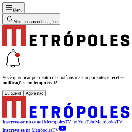
Menu
Ative nossas notificações
Você quer ficar por dentro das notícias mais importantes e receber
notificações em tempo real?
Eu quero!
Agora não
Inscreva-se no canal
MetrópolesTV no
YouTube
MetrópolesTV
Inscreva-se
na MetrópolesTV