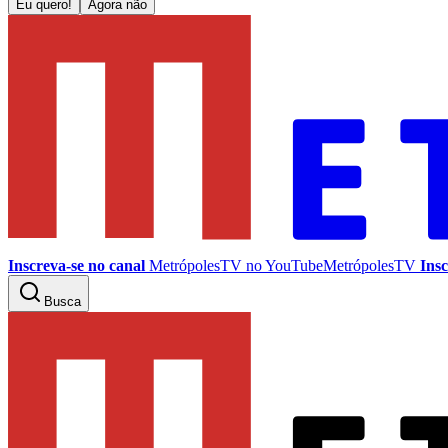
Eu quero!
Agora não
Inscreva-se no canal
MetrópolesTV no
YouTube
MetrópolesTV
Insc
Busca