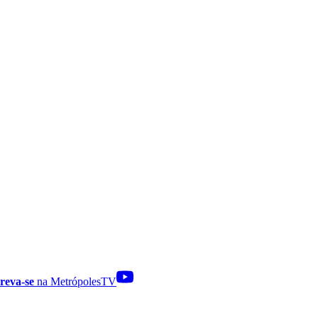
reva-se
na MetrópolesTV