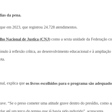
dias da pena.
que em 2023, que registrou 24.728 atendimentos.
ho Nacional de Justiça (CNJ)
como a sexta unidade da Federação com 
mulo à reflexão crítica, ao desenvolvimento educacional e à ampliação
ota.
enal, explica que
os livros escolhidos para o programa são adequados
ave. “Se o preso cometer uma atitude grave dentro do presídio, como agr
celar até um terço do tempo que já havia sido reduzido”, acrescenta.