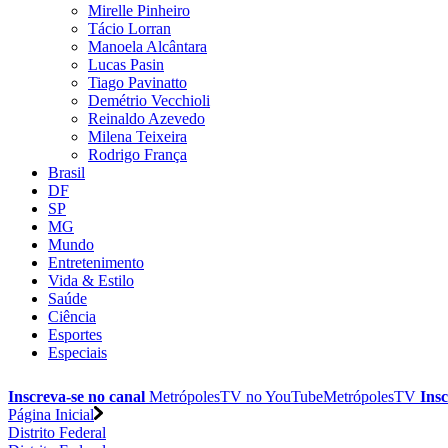
Mirelle Pinheiro
Tácio Lorran
Manoela Alcântara
Lucas Pasin
Tiago Pavinatto
Demétrio Vecchioli
Reinaldo Azevedo
Milena Teixeira
Rodrigo França
Brasil
DF
SP
MG
Mundo
Entretenimento
Vida & Estilo
Saúde
Ciência
Esportes
Especiais
Inscreva-se no canal
MetrópolesTV no
YouTube
MetrópolesTV
Insc
Página Inicial
Distrito Federal