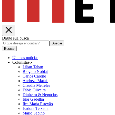
Digite sua busca
Buscar
Buscar
Últimas notícias
Colunistas
Lilian Tahan
Blog do Noblat
Carlos Carone
Andreza Matais
Claudia Meireles
Fábia Oliveira
Dinheiro & Negócios
Igor Gadelha
Ilca Maria Estevão
Isadora Teixeira
Mario Sabino