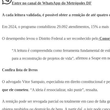
Entre no canal de WhatsApp
do
Metrópoles DF
A cada leitura validada, é possível obter a remição de até quatro 
Em 2024, o programa contabilizou 29.092 atendimentos, 15% a mais 
O desempenho levou o Distrito Federal a ser reconhecido pelo
Consel
“A leitura é compreendida como ferramenta fundamental de estí
para a reconstrução de projetos de vida”
, afirmou a Seape em n
Confira lista de livros
O advogado Vitor Sampaio, especialista em direito constitucional e p
que ele cometeu
. “A ideia é ressocializar, não punir”, ressalta.
A remição pode ser revogada parcial ou totalmente em caso de falta gr
objetos proibidos ou destruição de bens. A partir daí, o juiz pode can