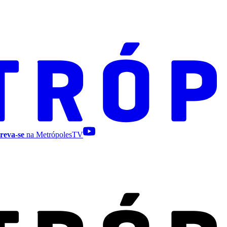
reva-se
na MetrópolesTV