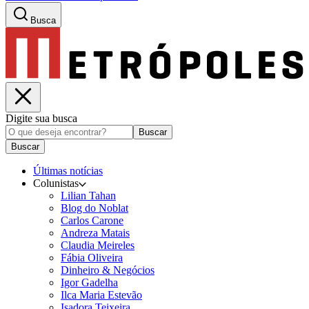
Busca
Digite sua busca
Buscar
Buscar
Últimas notícias
Colunistas
Lilian Tahan
Blog do Noblat
Carlos Carone
Andreza Matais
Claudia Meireles
Fábia Oliveira
Dinheiro & Negócios
Igor Gadelha
Ilca Maria Estevão
Isadora Teixeira