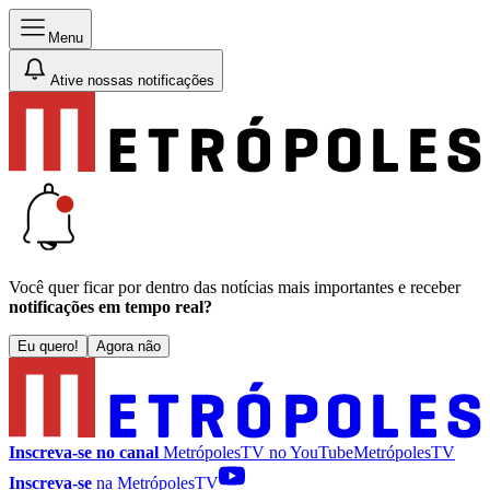
Menu
Ative nossas notificações
Você quer ficar por dentro das notícias mais importantes e receber
notificações em tempo real?
Eu quero!
Agora não
Inscreva-se no canal
MetrópolesTV no
YouTube
MetrópolesTV
Inscreva-se
na MetrópolesTV