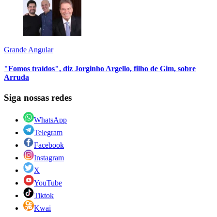
Grande Angular
"Fomos traídos", diz Jorginho Argello, filho de Gim, sobre
Arruda
Siga nossas redes
WhatsApp
Telegram
Facebook
Instagram
X
YouTube
Tiktok
Kwai