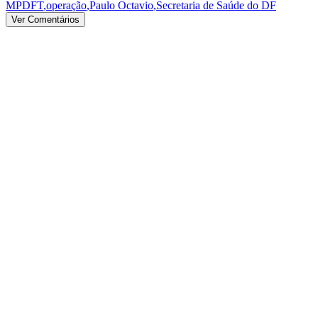
MPDFT
,
operação
,
Paulo Octavio
,
Secretaria de Saúde do DF
Ver Comentários