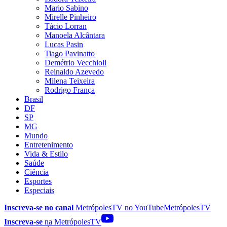
Mario Sabino
Mirelle Pinheiro
Tácio Lorran
Manoela Alcântara
Lucas Pasin
Tiago Pavinatto
Demétrio Vecchioli
Reinaldo Azevedo
Milena Teixeira
Rodrigo França
Brasil
DF
SP
MG
Mundo
Entretenimento
Vida & Estilo
Saúde
Ciência
Esportes
Especiais
Inscreva-se no canal
MetrópolesTV no
YouTube
MetrópolesTV
Inscreva-se
na MetrópolesTV