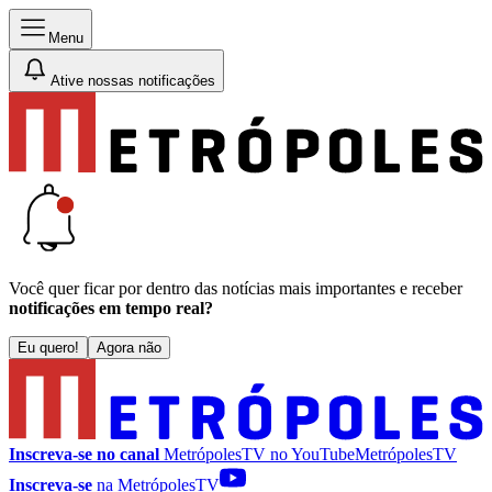
Menu
Ative nossas notificações
Você quer ficar por dentro das notícias mais importantes e receber
notificações em tempo real?
Eu quero!
Agora não
Inscreva-se no canal
MetrópolesTV no
YouTube
MetrópolesTV
Inscreva-se
na MetrópolesTV