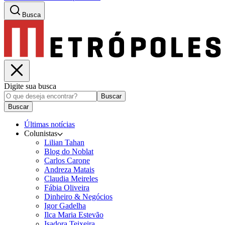
Busca
Digite sua busca
Buscar
Buscar
Últimas notícias
Colunistas
Lilian Tahan
Blog do Noblat
Carlos Carone
Andreza Matais
Claudia Meireles
Fábia Oliveira
Dinheiro & Negócios
Igor Gadelha
Ilca Maria Estevão
Isadora Teixeira