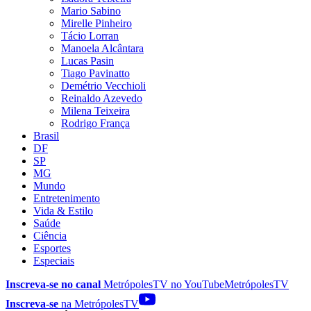
Mario Sabino
Mirelle Pinheiro
Tácio Lorran
Manoela Alcântara
Lucas Pasin
Tiago Pavinatto
Demétrio Vecchioli
Reinaldo Azevedo
Milena Teixeira
Rodrigo França
Brasil
DF
SP
MG
Mundo
Entretenimento
Vida & Estilo
Saúde
Ciência
Esportes
Especiais
Inscreva-se no canal
MetrópolesTV no
YouTube
MetrópolesTV
Inscreva-se
na MetrópolesTV