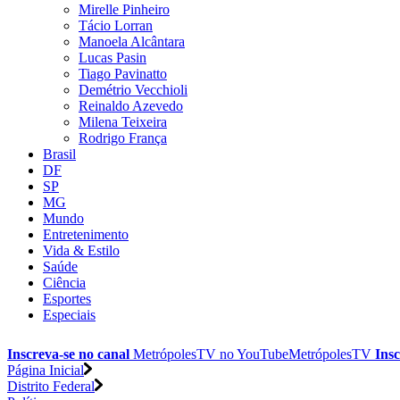
Mirelle Pinheiro
Tácio Lorran
Manoela Alcântara
Lucas Pasin
Tiago Pavinatto
Demétrio Vecchioli
Reinaldo Azevedo
Milena Teixeira
Rodrigo França
Brasil
DF
SP
MG
Mundo
Entretenimento
Vida & Estilo
Saúde
Ciência
Esportes
Especiais
Inscreva-se no canal
MetrópolesTV no
YouTube
MetrópolesTV
Insc
Página Inicial
Distrito Federal