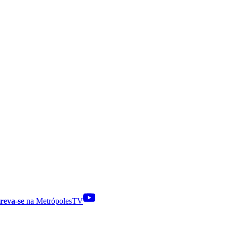
reva-se
na MetrópolesTV