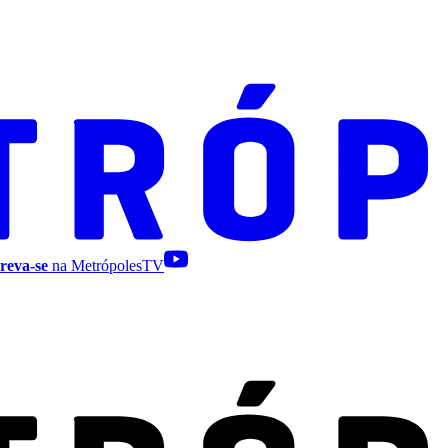
reva-se
na MetrópolesTV