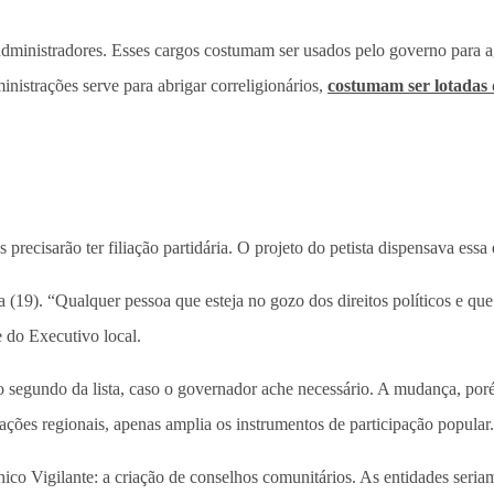
administradores. Esses cargos costumam ser usados pelo governo para ag
nistrações serve para abrigar correligionários,
costumam ser lotadas 
precisarão ter filiação partidária. O projeto do petista dispensava essa
(19). “Qualquer pessoa que esteja no gozo dos direitos políticos e que 
e do Executivo local.
o segundo da lista, caso o governador ache necessário. A mudança, porém
rações regionais, apenas amplia os instrumentos de participação popular.
co Vigilante: a criação de conselhos comunitários. As entidades seriam