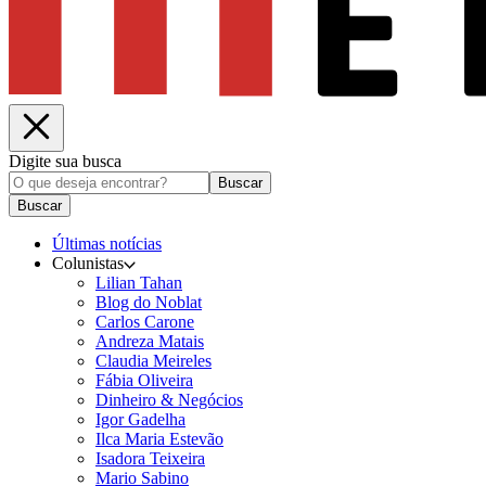
Digite sua busca
Buscar
Buscar
Últimas notícias
Colunistas
Lilian Tahan
Blog do Noblat
Carlos Carone
Andreza Matais
Claudia Meireles
Fábia Oliveira
Dinheiro & Negócios
Igor Gadelha
Ilca Maria Estevão
Isadora Teixeira
Mario Sabino