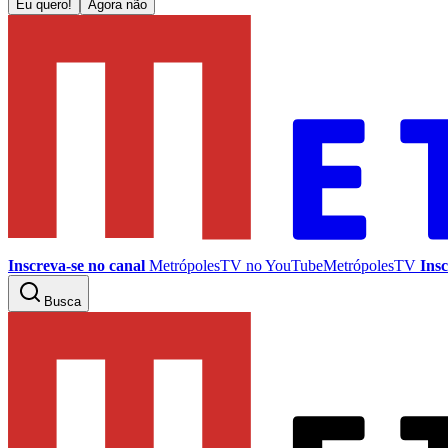
Eu quero!
Agora não
Inscreva-se no canal
MetrópolesTV no
YouTube
MetrópolesTV
Insc
Busca