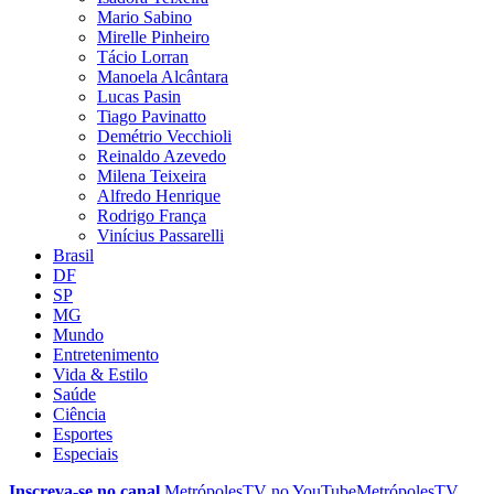
Mario Sabino
Mirelle Pinheiro
Tácio Lorran
Manoela Alcântara
Lucas Pasin
Tiago Pavinatto
Demétrio Vecchioli
Reinaldo Azevedo
Milena Teixeira
Alfredo Henrique
Rodrigo França
Vinícius Passarelli
Brasil
DF
SP
MG
Mundo
Entretenimento
Vida & Estilo
Saúde
Ciência
Esportes
Especiais
Inscreva-se no canal
MetrópolesTV no
YouTube
MetrópolesTV