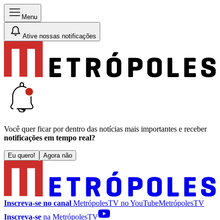
Menu
Ative nossas notificações
Você quer ficar por dentro das notícias mais importantes e receber
notificações em tempo real?
Eu quero!
Agora não
Inscreva-se no canal
MetrópolesTV no
YouTube
MetrópolesTV
Inscreva-se
na MetrópolesTV