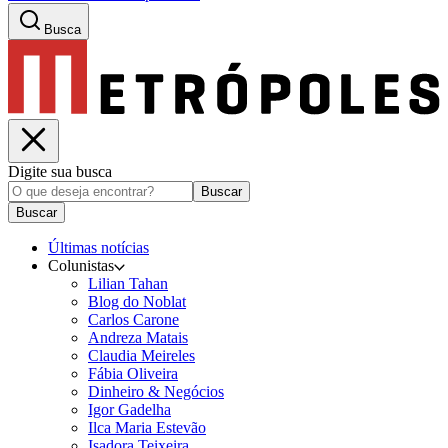
Busca
Digite sua busca
Buscar
Buscar
Últimas notícias
Colunistas
Lilian Tahan
Blog do Noblat
Carlos Carone
Andreza Matais
Claudia Meireles
Fábia Oliveira
Dinheiro & Negócios
Igor Gadelha
Ilca Maria Estevão
Isadora Teixeira