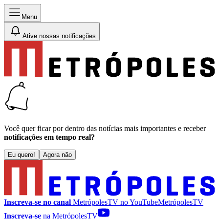
Menu
Ative nossas notificações
Você quer ficar por dentro das notícias mais importantes e receber
notificações em tempo real?
Eu quero!
Agora não
Inscreva-se no canal
MetrópolesTV no
YouTube
MetrópolesTV
Inscreva-se
na MetrópolesTV