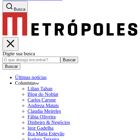
Busca
Digite sua busca
Buscar
Buscar
Últimas notícias
Colunistas
Lilian Tahan
Blog do Noblat
Carlos Carone
Andreza Matais
Claudia Meireles
Fábia Oliveira
Dinheiro & Negócios
Igor Gadelha
Ilca Maria Estevão
Isadora Teixeira