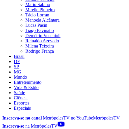
Mario Sabino
Mirelle Pinheiro
Tácio Lorran
Manoela Alcântara
Lucas Pasin
Tiago Pavinatto
Demétrio Vecchioli
Reinaldo Azevedo
Milena Teixeira
Rodrigo França
Brasil
DF
SP
MG
Mundo
Entretenimento
Vida & Estilo
Saúde
Ciência
Esportes
Especiais
Inscreva-se no canal
MetrópolesTV no
YouTube
MetrópolesTV
Inscreva-se
na MetrópolesTV