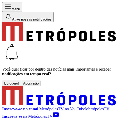
Menu
Ative nossas notificações
Você quer ficar por dentro das notícias mais importantes e receber
notificações em tempo real?
Eu quero!
Agora não
Inscreva-se no canal
MetrópolesTV no
YouTube
MetrópolesTV
Inscreva-se
na MetrópolesTV