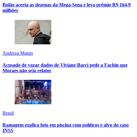
Bolão acerta as dezenas da Mega-Sena e leva prêmio R$ 164,9
milhões
Andreza Matais
Acusado de vazar dados de Viviane Barci pede a Fachin que
Moraes não seja relator
Brasil
Ramagem explica foto em piscina com políticos e alvo do caso
INSS