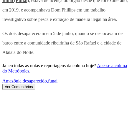
Índio (Funai)
, estava de licença do órgão desde que foi exonerado,
em 2019, e acompanhava Dom Phillips em um trabalho
investigativo sobre pesca e extração de madeira ilegal na área.
Os dois desapareceram em 5 de junho, quando se deslocavam de
barco entre a comunidade ribeirinha de São Rafael e a cidade de
Atalaia do Norte.
Já leu todas as notas e reportagens da coluna hoje?
Acesse a coluna
do Metrópoles
.
Amazônia
,
desaparecido
,
funai
Ver Comentários