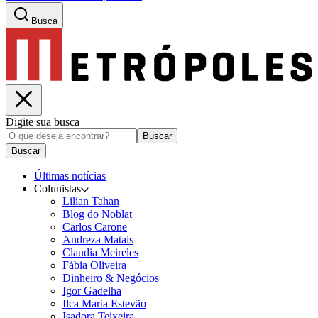
Busca
Digite sua busca
Buscar
Buscar
Últimas notícias
Colunistas
Lilian Tahan
Blog do Noblat
Carlos Carone
Andreza Matais
Claudia Meireles
Fábia Oliveira
Dinheiro & Negócios
Igor Gadelha
Ilca Maria Estevão
Isadora Teixeira