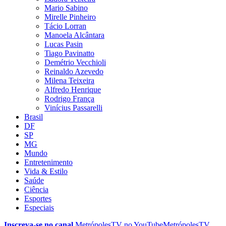
Mario Sabino
Mirelle Pinheiro
Tácio Lorran
Manoela Alcântara
Lucas Pasin
Tiago Pavinatto
Demétrio Vecchioli
Reinaldo Azevedo
Milena Teixeira
Alfredo Henrique
Rodrigo França
Vinícius Passarelli
Brasil
DF
SP
MG
Mundo
Entretenimento
Vida & Estilo
Saúde
Ciência
Esportes
Especiais
Inscreva-se no canal
MetrópolesTV no
YouTube
MetrópolesTV