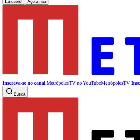
Eu quero!
Agora não
Inscreva-se no canal
MetrópolesTV no
YouTube
MetrópolesTV
Insc
Busca