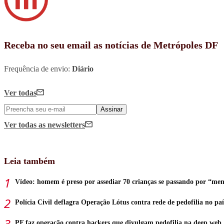
Receba no seu email as notícias de Metrópoles DF
Frequência de envio:
Diário
Ver todas
Assinar
Ver todas
as newsletters
Leia também
Vídeo: homem é preso por assediar 70 crianças se passando por “meni
Polícia Civil deflagra Operação Lótus contra rede de pedofilia no paí
PF faz operação contra hackers que divulgam pedofilia na deep web