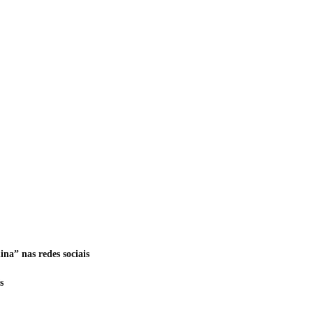
na” nas redes sociais
s