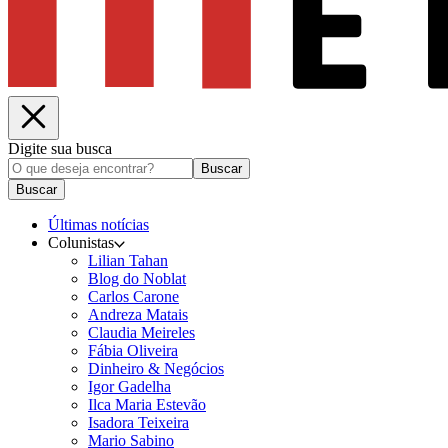
Digite sua busca
Buscar
Buscar
Últimas notícias
Colunistas
Lilian Tahan
Blog do Noblat
Carlos Carone
Andreza Matais
Claudia Meireles
Fábia Oliveira
Dinheiro & Negócios
Igor Gadelha
Ilca Maria Estevão
Isadora Teixeira
Mario Sabino