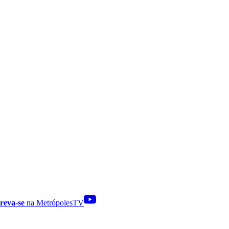
reva-se
na MetrópolesTV