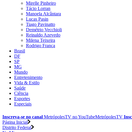
Mirelle Pinheiro
Tácio Lorran
Manoela Alcântara
Lucas Pasin
Tiago Pavinatto
Demétrio Vecchioli
Reinaldo Azevedo
Milena Teixeira
Rodrigo França
Brasil
DF
SP
MG
Mundo
Entretenimento
Vida & Estilo
Saúde
Ciência
Esportes
Especiais
Inscreva-se no canal
MetrópolesTV no
YouTube
MetrópolesTV
Insc
Página Inicial
Distrito Federal