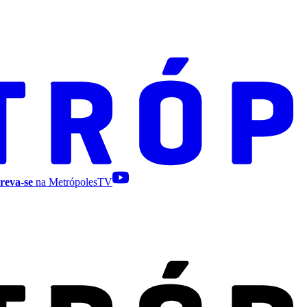
reva-se
na MetrópolesTV