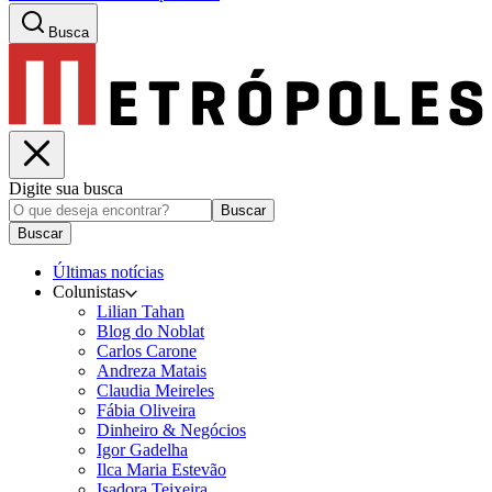
Busca
Digite sua busca
Buscar
Buscar
Últimas notícias
Colunistas
Lilian Tahan
Blog do Noblat
Carlos Carone
Andreza Matais
Claudia Meireles
Fábia Oliveira
Dinheiro & Negócios
Igor Gadelha
Ilca Maria Estevão
Isadora Teixeira