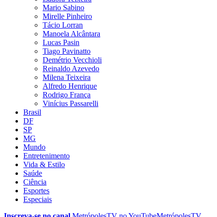
Mario Sabino
Mirelle Pinheiro
Tácio Lorran
Manoela Alcântara
Lucas Pasin
Tiago Pavinatto
Demétrio Vecchioli
Reinaldo Azevedo
Milena Teixeira
Alfredo Henrique
Rodrigo França
Vinícius Passarelli
Brasil
DF
SP
MG
Mundo
Entretenimento
Vida & Estilo
Saúde
Ciência
Esportes
Especiais
Inscreva-se no canal
MetrópolesTV no
YouTube
MetrópolesTV