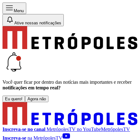
Menu
Ative nossas notificações
Você quer ficar por dentro das notícias mais importantes e receber
notificações em tempo real?
Eu quero!
Agora não
Inscreva-se no canal
MetrópolesTV no
YouTube
MetrópolesTV
Inscreva-se
na MetrópolesTV