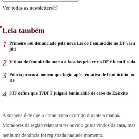
Ver todas
as newsletters
Leia também
Primeiro réu denunciado pela nova Lei do Feminicídio no DF vai a
júri
Vítima de feminicídio morta a facadas pelo ex no DF é identificada
Polícia procura homem que fugiu após tentativa de feminicídio no
DF
STJ define que TJDFT julgará feminicídio de cabo do Exército
A suspeita é de que o crime tenha ocorrido durante a manhã.
Moradores da região relataram ter ouvido gritos vindos da casa, mas
nenhuma denúncia foi registrada naquele momento.