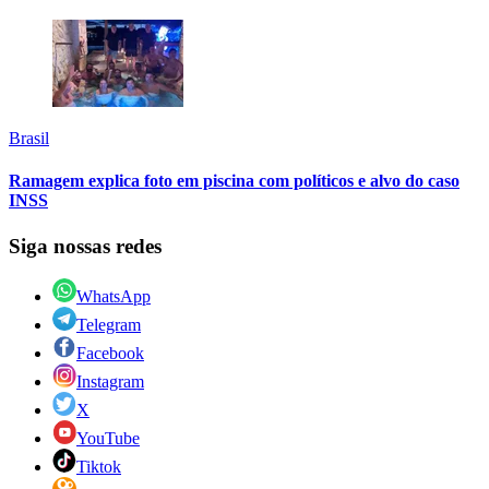
Brasil
Ramagem explica foto em piscina com políticos e alvo do caso
INSS
Siga nossas redes
WhatsApp
Telegram
Facebook
Instagram
X
YouTube
Tiktok