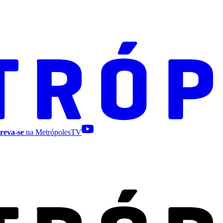
reva-se
na MetrópolesTV