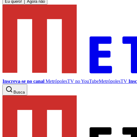
Eu quero!
Agora não
Inscreva-se no canal
MetrópolesTV no
YouTube
MetrópolesTV
Insc
Busca