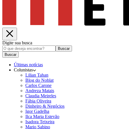
Digite sua busca
Buscar
Buscar
Últimas notícias
Colunistas
Lilian Tahan
Blog do Noblat
Carlos Carone
Andreza Matais
Claudia Meireles
Fábia Oliveira
Dinheiro & Negócios
Igor Gadelha
Ilca Maria Estevão
Isadora Teixeira
Mario Sabino