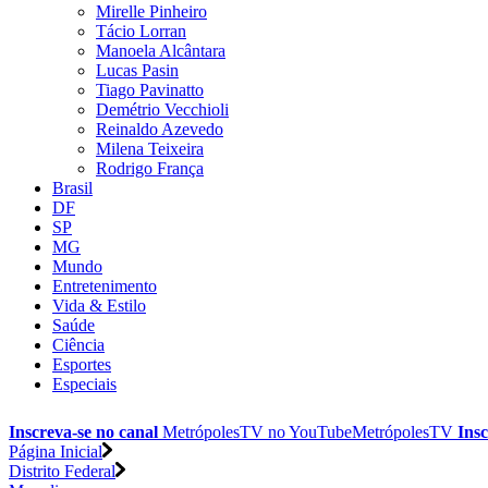
Mirelle Pinheiro
Tácio Lorran
Manoela Alcântara
Lucas Pasin
Tiago Pavinatto
Demétrio Vecchioli
Reinaldo Azevedo
Milena Teixeira
Rodrigo França
Brasil
DF
SP
MG
Mundo
Entretenimento
Vida & Estilo
Saúde
Ciência
Esportes
Especiais
Inscreva-se no canal
MetrópolesTV no
YouTube
MetrópolesTV
Insc
Página Inicial
Distrito Federal