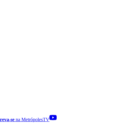
reva-se
na MetrópolesTV