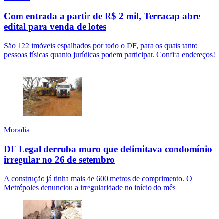
Com entrada a partir de R$ 2 mil, Terracap abre
edital para venda de lotes
São 122 imóveis espalhados por todo o DF, para os quais tanto
pessoas físicas quanto jurídicas podem participar. Confira endereços!
Moradia
DF Legal derruba muro que delimitava condomínio
irregular no 26 de setembro
A construção já tinha mais de 600 metros de comprimento. O
Metrópoles denunciou a irregularidade no início do mês