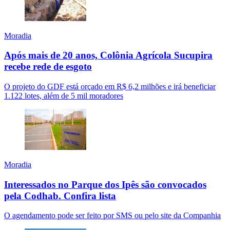
Moradia
Após mais de 20 anos, Colônia Agrícola Sucupira
recebe rede de esgoto
O projeto do GDF está orçado em R$ 6,2 milhões e irá beneficiar
1.122 lotes, além de 5 mil moradores
Moradia
Interessados no Parque dos Ipês são convocados
pela Codhab. Confira lista
O agendamento pode ser feito por SMS ou pelo site da Companhia