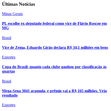
Últimas Notícias
Minas Gerais
PL escolhe ex-deputado federal como vice de Flávio Roscoe em
MG
Brasil
Vice de Zema, Eduardo Girão declara R$ 34,1 milhões em bens
Esportes
Copa do Brasil: quanto cada clube ganhou por classificação às
quartas
Brasil
Mega-Sena 3041 acumula, e prêmio vai a R$ 165 milhões. Veja
resultado
Esportes