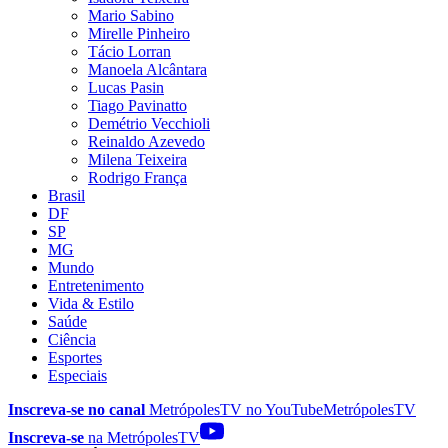
Mario Sabino
Mirelle Pinheiro
Tácio Lorran
Manoela Alcântara
Lucas Pasin
Tiago Pavinatto
Demétrio Vecchioli
Reinaldo Azevedo
Milena Teixeira
Rodrigo França
Brasil
DF
SP
MG
Mundo
Entretenimento
Vida & Estilo
Saúde
Ciência
Esportes
Especiais
Inscreva-se no canal
MetrópolesTV no
YouTube
MetrópolesTV
Inscreva-se
na MetrópolesTV