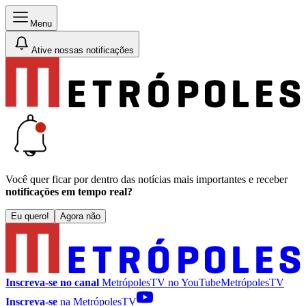
Menu
Ative nossas notificações
Você quer ficar por dentro das notícias mais importantes e receber
notificações em tempo real?
Eu quero!
Agora não
Inscreva-se no canal
MetrópolesTV no
YouTube
MetrópolesTV
Inscreva-se
na MetrópolesTV