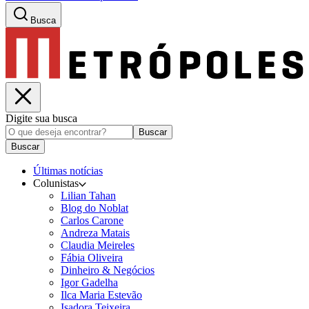
Busca
Digite sua busca
Buscar
Buscar
Últimas notícias
Colunistas
Lilian Tahan
Blog do Noblat
Carlos Carone
Andreza Matais
Claudia Meireles
Fábia Oliveira
Dinheiro & Negócios
Igor Gadelha
Ilca Maria Estevão
Isadora Teixeira