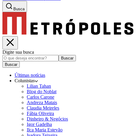
Busca
Digite sua busca
Buscar
Buscar
Últimas notícias
Colunistas
Lilian Tahan
Blog do Noblat
Carlos Carone
Andreza Matais
Claudia Meireles
Fábia Oliveira
Dinheiro & Negócios
Igor Gadelha
Ilca Maria Estevão
Isadora Teixeira