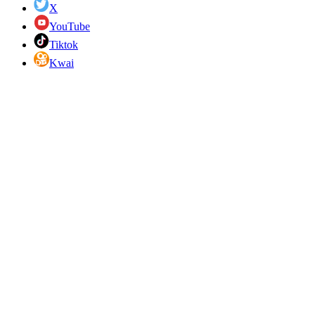
X
YouTube
Tiktok
Kwai