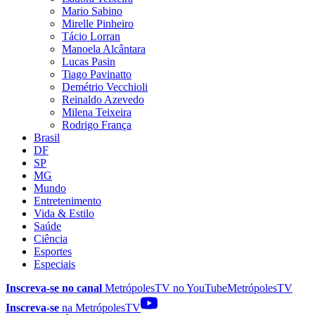
Mario Sabino
Mirelle Pinheiro
Tácio Lorran
Manoela Alcântara
Lucas Pasin
Tiago Pavinatto
Demétrio Vecchioli
Reinaldo Azevedo
Milena Teixeira
Rodrigo França
Brasil
DF
SP
MG
Mundo
Entretenimento
Vida & Estilo
Saúde
Ciência
Esportes
Especiais
Inscreva-se no canal
MetrópolesTV no
YouTube
MetrópolesTV
Inscreva-se
na MetrópolesTV