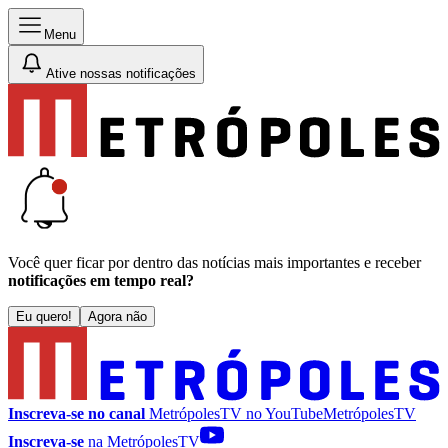
Menu
Ative nossas notificações
Você quer ficar por dentro das notícias mais importantes e receber
notificações em tempo real?
Eu quero!
Agora não
Inscreva-se no canal
MetrópolesTV no
YouTube
MetrópolesTV
Inscreva-se
na MetrópolesTV