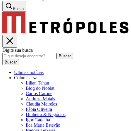
Busca
Digite sua busca
Buscar
Buscar
Últimas notícias
Colunistas
Lilian Tahan
Blog do Noblat
Carlos Carone
Andreza Matais
Claudia Meireles
Fábia Oliveira
Dinheiro & Negócios
Igor Gadelha
Ilca Maria Estevão
Isadora Teixeira