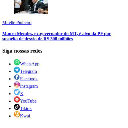
Mirelle Pinheiro
Mauro Mendes, ex-governador do MT, é alvo da PF por
suspeita de desvio de R$ 308 milhões
Siga nossas redes
WhatsApp
Telegram
Facebook
Instagram
X
YouTube
Tiktok
Kwai