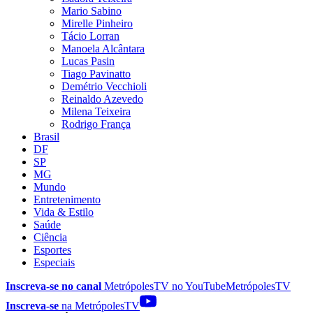
Mario Sabino
Mirelle Pinheiro
Tácio Lorran
Manoela Alcântara
Lucas Pasin
Tiago Pavinatto
Demétrio Vecchioli
Reinaldo Azevedo
Milena Teixeira
Rodrigo França
Brasil
DF
SP
MG
Mundo
Entretenimento
Vida & Estilo
Saúde
Ciência
Esportes
Especiais
Inscreva-se no canal
MetrópolesTV no
YouTube
MetrópolesTV
Inscreva-se
na MetrópolesTV