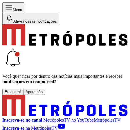
Menu
Ative nossas notificações
Você quer ficar por dentro das notícias mais importantes e receber
notificações em tempo real?
Eu quero!
Agora não
Inscreva-se no canal
MetrópolesTV no
YouTube
MetrópolesTV
Inscreva-se
na MetrópolesTV