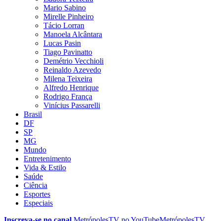
Mario Sabino
Mirelle Pinheiro
Tácio Lorran
Manoela Alcântara
Lucas Pasin
Tiago Pavinatto
Demétrio Vecchioli
Reinaldo Azevedo
Milena Teixeira
Alfredo Henrique
Rodrigo França
Vinícius Passarelli
Brasil
DF
SP
MG
Mundo
Entretenimento
Vida & Estilo
Saúde
Ciência
Esportes
Especiais
Inscreva-se no canal
MetrópolesTV no
YouTube
MetrópolesTV