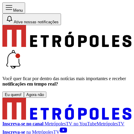
Menu
Ative nossas notificações
Você quer ficar por dentro das notícias mais importantes e receber
notificações em tempo real?
Eu quero!
Agora não
Inscreva-se no canal
MetrópolesTV no
YouTube
MetrópolesTV
Inscreva-se
na MetrópolesTV