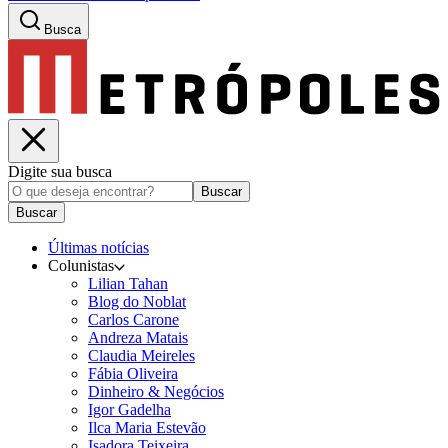
Busca
Digite sua busca
Buscar
Buscar
Últimas notícias
Colunistas
Lilian Tahan
Blog do Noblat
Carlos Carone
Andreza Matais
Claudia Meireles
Fábia Oliveira
Dinheiro & Negócios
Igor Gadelha
Ilca Maria Estevão
Isadora Teixeira