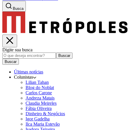
Busca
Digite sua busca
Buscar
Buscar
Últimas notícias
Colunistas
Lilian Tahan
Blog do Noblat
Carlos Carone
Andreza Matais
Claudia Meireles
Fábia Oliveira
Dinheiro & Negócios
Igor Gadelha
Ilca Maria Estevão
Isadora Teixeira