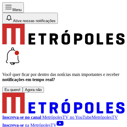
Menu
Ative nossas notificações
Você quer ficar por dentro das notícias mais importantes e receber
notificações em tempo real?
Eu quero!
Agora não
Inscreva-se no canal
MetrópolesTV no
YouTube
MetrópolesTV
Inscreva-se
na MetrópolesTV