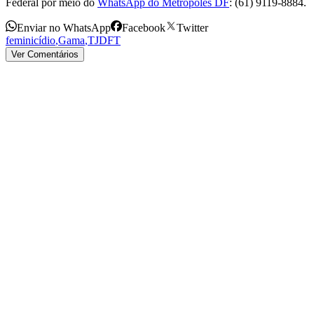
Federal por meio do
WhatsApp do Metrópoles DF
: (61) 9119-8884.
Enviar no WhatsApp
Facebook
Twitter
feminicídio
,
Gama
,
TJDFT
Ver Comentários