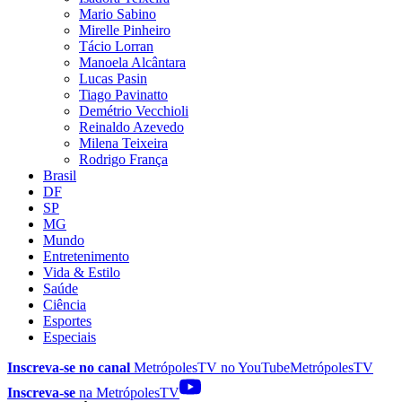
Mario Sabino
Mirelle Pinheiro
Tácio Lorran
Manoela Alcântara
Lucas Pasin
Tiago Pavinatto
Demétrio Vecchioli
Reinaldo Azevedo
Milena Teixeira
Rodrigo França
Brasil
DF
SP
MG
Mundo
Entretenimento
Vida & Estilo
Saúde
Ciência
Esportes
Especiais
Inscreva-se no canal
MetrópolesTV no
YouTube
MetrópolesTV
Inscreva-se
na MetrópolesTV