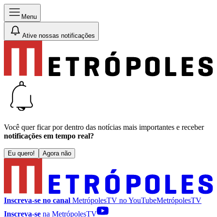
Menu
Ative nossas notificações
Você quer ficar por dentro das notícias mais importantes e receber
notificações em tempo real?
Eu quero!
Agora não
Inscreva-se no canal
MetrópolesTV no
YouTube
MetrópolesTV
Inscreva-se
na MetrópolesTV