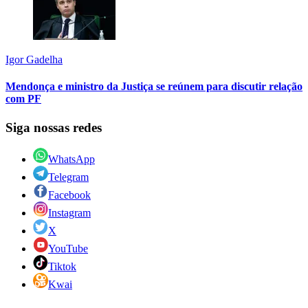
Igor Gadelha
Mendonça e ministro da Justiça se reúnem para discutir relação
com PF
Siga nossas redes
WhatsApp
Telegram
Facebook
Instagram
X
YouTube
Tiktok
Kwai