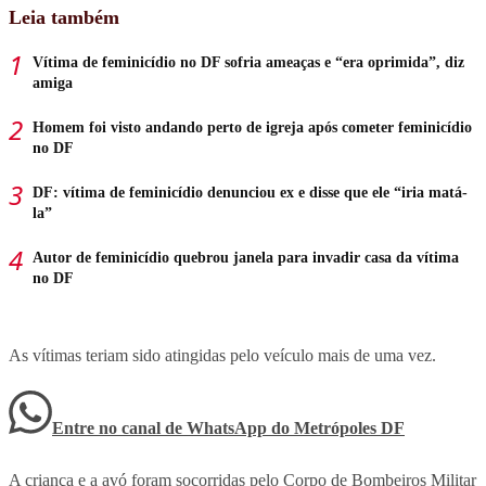
Leia também
Vítima de feminicídio no DF sofria ameaças e “era oprimida”, diz
amiga
Homem foi visto andando perto de igreja após cometer feminicídio
no DF
DF: vítima de feminicídio denunciou ex e disse que ele “iria matá-
la”
Autor de feminicídio quebrou janela para invadir casa da vítima
no DF
As vítimas teriam sido atingidas pelo veículo mais de uma vez.
Entre no canal de WhatsApp
do
Metrópoles DF
A criança e a avó foram socorridas pelo Corpo de Bombeiros Militar