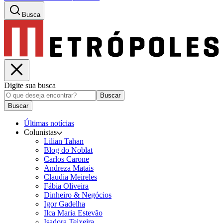
Busca
Digite sua busca
Buscar
Buscar
Últimas notícias
Colunistas
Lilian Tahan
Blog do Noblat
Carlos Carone
Andreza Matais
Claudia Meireles
Fábia Oliveira
Dinheiro & Negócios
Igor Gadelha
Ilca Maria Estevão
Isadora Teixeira