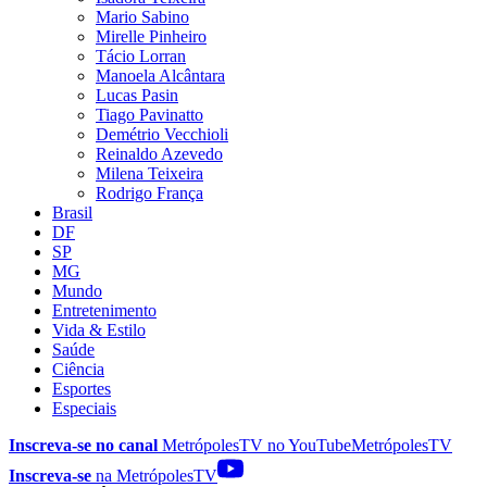
Mario Sabino
Mirelle Pinheiro
Tácio Lorran
Manoela Alcântara
Lucas Pasin
Tiago Pavinatto
Demétrio Vecchioli
Reinaldo Azevedo
Milena Teixeira
Rodrigo França
Brasil
DF
SP
MG
Mundo
Entretenimento
Vida & Estilo
Saúde
Ciência
Esportes
Especiais
Inscreva-se no canal
MetrópolesTV no
YouTube
MetrópolesTV
Inscreva-se
na MetrópolesTV