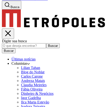
Busca
Digite sua busca
Buscar
Buscar
Últimas notícias
Colunistas
Lilian Tahan
Blog do Noblat
Carlos Carone
Andreza Matais
Claudia Meireles
Fábia Oliveira
Dinheiro & Negócios
Igor Gadelha
Ilca Maria Estevão
Isadora Teixeira