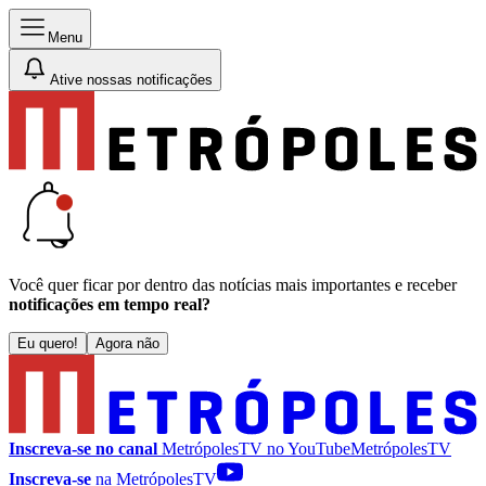
Menu
Ative nossas notificações
Você quer ficar por dentro das notícias mais importantes e receber
notificações em tempo real?
Eu quero!
Agora não
Inscreva-se no canal
MetrópolesTV no
YouTube
MetrópolesTV
Inscreva-se
na MetrópolesTV