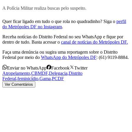
A Polícia Militar realiza buscas pelo suspeito.
Quer ficar ligado em tudo o que rola no quadradinho? Siga o
perfil
do Metrópoles DF no Instagram
.
Receba notícias do Distrito Federal no seu WhatsApp e fique por
dentro de tudo. Basta acessar o
canal de notícias do Metrópoles DF.
Faça uma denúncia ou sugira uma reportagem sobre o Distrito
Federal por meio do
WhatsApp do Metrópoles DF
: (61) 9119-8884.
Enviar no WhatsApp
Facebook
Twitter
Atropelamento
,
CBMDF
,
Delegacia
,
Distrito
Federal
,
feminicídio
,
Gama
,
PCDF
Ver Comentários