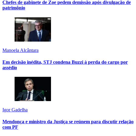
Chefes de gabinete de Zoe pedem demissão após divulgação de
patrimônio
Manoela Alcântara
Em decisão inédita, STJ condena Buzzi à perda do cargo por
assédio
Igor Gadelha
Mendonça e ministro da Justiça se reúnem para discutir relação
com PF