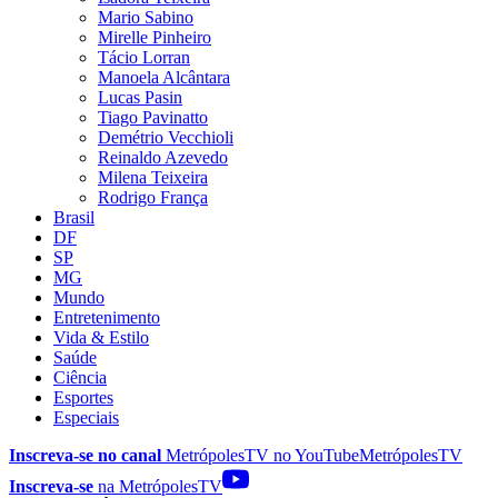
Mario Sabino
Mirelle Pinheiro
Tácio Lorran
Manoela Alcântara
Lucas Pasin
Tiago Pavinatto
Demétrio Vecchioli
Reinaldo Azevedo
Milena Teixeira
Rodrigo França
Brasil
DF
SP
MG
Mundo
Entretenimento
Vida & Estilo
Saúde
Ciência
Esportes
Especiais
Inscreva-se no canal
MetrópolesTV no
YouTube
MetrópolesTV
Inscreva-se
na MetrópolesTV