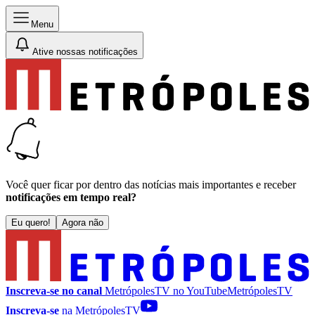
Menu
Ative nossas notificações
Você quer ficar por dentro das notícias mais importantes e receber
notificações em tempo real?
Eu quero!
Agora não
Inscreva-se no canal
MetrópolesTV no
YouTube
MetrópolesTV
Inscreva-se
na MetrópolesTV