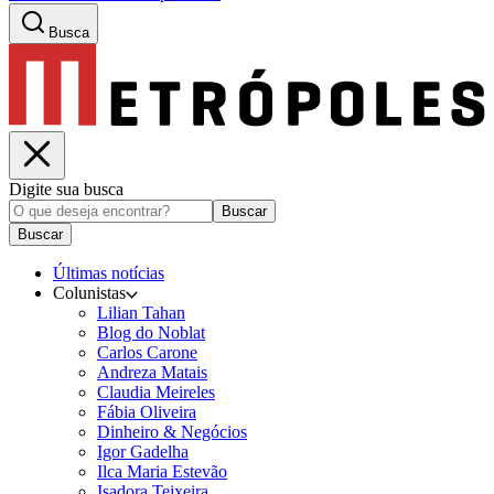
Busca
Digite sua busca
Buscar
Buscar
Últimas notícias
Colunistas
Lilian Tahan
Blog do Noblat
Carlos Carone
Andreza Matais
Claudia Meireles
Fábia Oliveira
Dinheiro & Negócios
Igor Gadelha
Ilca Maria Estevão
Isadora Teixeira