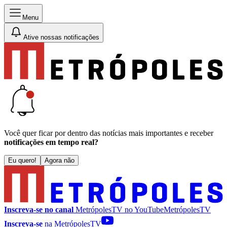
Menu
Ative nossas notificações
Você quer ficar por dentro das notícias mais importantes e receber
notificações em tempo real?
Eu quero!
Agora não
Inscreva-se no canal
MetrópolesTV no
YouTube
MetrópolesTV
Inscreva-se
na MetrópolesTV