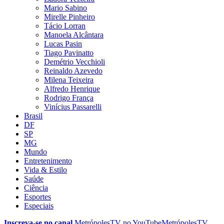
Mario Sabino
Mirelle Pinheiro
Tácio Lorran
Manoela Alcântara
Lucas Pasin
Tiago Pavinatto
Demétrio Vecchioli
Reinaldo Azevedo
Milena Teixeira
Alfredo Henrique
Rodrigo França
Vinícius Passarelli
Brasil
DF
SP
MG
Mundo
Entretenimento
Vida & Estilo
Saúde
Ciência
Esportes
Especiais
Inscreva-se no canal
MetrópolesTV no
YouTube
MetrópolesTV