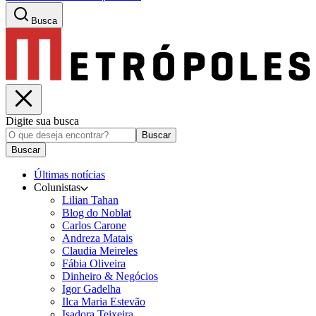
Busca
Digite sua busca
Buscar
Buscar
Últimas notícias
Colunistas
Lilian Tahan
Blog do Noblat
Carlos Carone
Andreza Matais
Claudia Meireles
Fábia Oliveira
Dinheiro & Negócios
Igor Gadelha
Ilca Maria Estevão
Isadora Teixeira