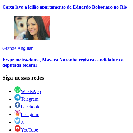
Caixa leva a leilão apartamento de Eduardo Bolsonaro no Rio
Grande Angular
Ex-primeira-dama, Mayara Noronha registra candidatura a
deputada federal
Siga nossas redes
WhatsApp
Telegram
Facebook
Instagram
X
YouTube