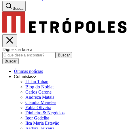
Busca
Digite sua busca
Buscar
Buscar
Últimas notícias
Colunistas
Lilian Tahan
Blog do Noblat
Carlos Carone
Andreza Matais
Claudia Meireles
Fábia Oliveira
Dinheiro & Negócios
Igor Gadelha
Ilca Maria Estevão
Isadora Teixeira