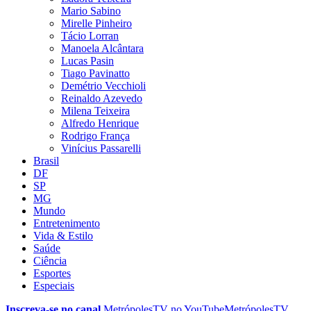
Mario Sabino
Mirelle Pinheiro
Tácio Lorran
Manoela Alcântara
Lucas Pasin
Tiago Pavinatto
Demétrio Vecchioli
Reinaldo Azevedo
Milena Teixeira
Alfredo Henrique
Rodrigo França
Vinícius Passarelli
Brasil
DF
SP
MG
Mundo
Entretenimento
Vida & Estilo
Saúde
Ciência
Esportes
Especiais
Inscreva-se no canal
MetrópolesTV no
YouTube
MetrópolesTV