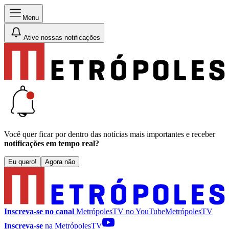
Menu
Ative nossas notificações
Você quer ficar por dentro das notícias mais importantes e receber
notificações em tempo real?
Eu quero!
Agora não
Inscreva-se no canal
MetrópolesTV no
YouTube
MetrópolesTV
Inscreva-se
na MetrópolesTV