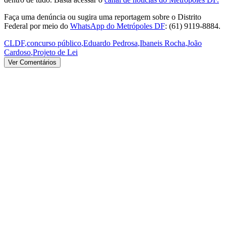
Faça uma denúncia ou sugira uma reportagem sobre o Distrito
Federal por meio do
WhatsApp do Metrópoles DF
: (61) 9119-8884.
CLDF
,
concurso público
,
Eduardo Pedrosa
,
Ibaneis Rocha
,
João
Cardoso
,
Projeto de Lei
Ver Comentários