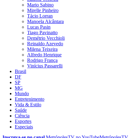
Mario Sabino
Mirelle Pinheiro
Tácio Lorran
Manoela Alcântara
Lucas Pasin
Tiago Pavinatto
Demétrio Vecchioli
Reinaldo Azevedo
Milena Teixeira
Alfredo Henrique
Rodrigo França
Vinícius Passarelli
Brasil
DF
SP
MG
Mundo
Entretenimento
Vida & Estilo
Saúde
Ciência
Esportes
Especiais
Inscreva-se no canal
MetrópolesTV no
YouTube
MetrópolesTV