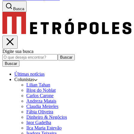
Busca
Digite sua busca
Buscar
Buscar
Últimas notícias
Colunistas
Lilian Tahan
Blog do Noblat
Carlos Carone
Andreza Matais
Claudia Meireles
Fábia Oliveira
Dinheiro & Negócios
Igor Gadelha
Ilca Maria Estevão
Isadora Teixeira