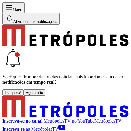
Menu
Ative nossas notificações
Você quer ficar por dentro das notícias mais importantes e receber
notificações em tempo real?
Eu quero!
Agora não
Inscreva-se no canal
MetrópolesTV no
YouTube
MetrópolesTV
Inscreva-se
na MetrópolesTV