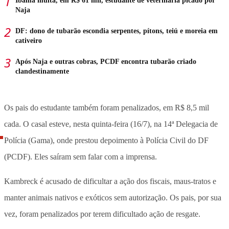
Ibama multa, em R$ 61 mil, estudante de veterinária picado por
Naja
DF: dono de tubarão escondia serpentes, pítons, teiú e moreia em
cativeiro
Após Naja e outras cobras, PCDF encontra tubarão criado
clandestinamente
Os pais do estudante também foram penalizados, em R$ 8,5 mil
cada. O casal esteve, nesta quinta-feira (16/7), na 14ª Delegacia de
Polícia (Gama), onde prestou depoimento à Polícia Civil do DF
(PCDF). Eles saíram sem falar com a imprensa.
Kambreck é acusado de dificultar a ação dos fiscais, maus-tratos e
manter animais nativos e exóticos sem autorização. Os pais, por sua
vez, foram penalizados por terem dificultado ação de resgate.