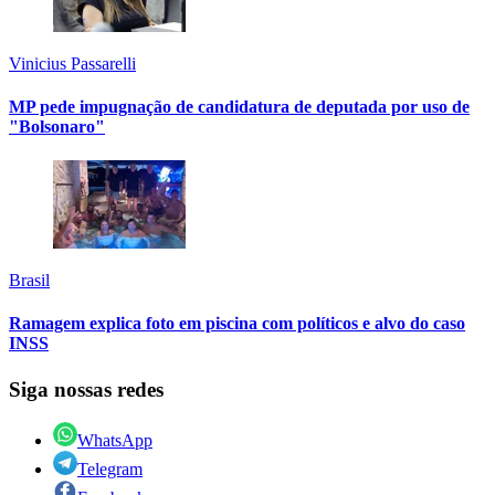
Vinicius Passarelli
MP pede impugnação de candidatura de deputada por uso de
"Bolsonaro"
Brasil
Ramagem explica foto em piscina com políticos e alvo do caso
INSS
Siga nossas redes
WhatsApp
Telegram