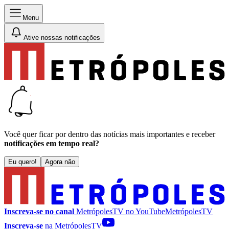
Menu
Ative nossas notificações
Você quer ficar por dentro das notícias mais importantes e receber
notificações em tempo real?
Eu quero!
Agora não
Inscreva-se no canal
MetrópolesTV no
YouTube
MetrópolesTV
Inscreva-se
na MetrópolesTV