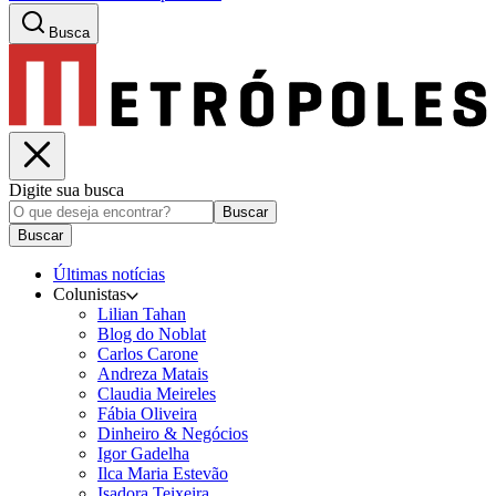
Busca
Digite sua busca
Buscar
Buscar
Últimas notícias
Colunistas
Lilian Tahan
Blog do Noblat
Carlos Carone
Andreza Matais
Claudia Meireles
Fábia Oliveira
Dinheiro & Negócios
Igor Gadelha
Ilca Maria Estevão
Isadora Teixeira