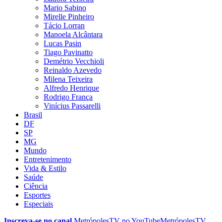
Mario Sabino
Mirelle Pinheiro
Tácio Lorran
Manoela Alcântara
Lucas Pasin
Tiago Pavinatto
Demétrio Vecchioli
Reinaldo Azevedo
Milena Teixeira
Alfredo Henrique
Rodrigo França
Vinícius Passarelli
Brasil
DF
SP
MG
Mundo
Entretenimento
Vida & Estilo
Saúde
Ciência
Esportes
Especiais
Inscreva-se no canal
MetrópolesTV no
YouTube
MetrópolesTV