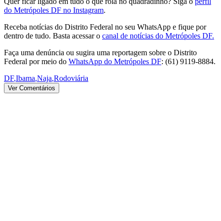
Quer ficar ligado em tudo o que rola no quadradinho? Siga o
perfil
do Metrópoles DF no Instagram
.
Receba notícias do Distrito Federal no seu WhatsApp e fique por
dentro de tudo. Basta acessar o
canal de notícias do Metrópoles DF.
Faça uma denúncia ou sugira uma reportagem sobre o Distrito
Federal por meio do
WhatsApp do Metrópoles DF
: (61) 9119-8884.
DF
,
Ibama
,
Naja
,
Rodoviária
Ver Comentários