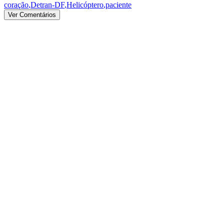
coração
,
Detran-DF
,
Helicóptero
,
paciente
Ver Comentários