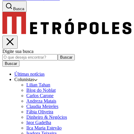
Busca
Digite sua busca
Buscar
Buscar
Últimas notícias
Colunistas
Lilian Tahan
Blog do Noblat
Carlos Carone
Andreza Matais
Claudia Meireles
Fábia Oliveira
Dinheiro & Negócios
Igor Gadelha
Ilca Maria Estevão
Isadora Teixeira