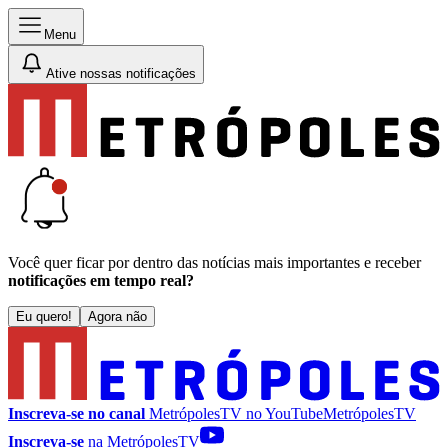
Menu
Ative nossas notificações
Você quer ficar por dentro das notícias mais importantes e receber
notificações em tempo real?
Eu quero!
Agora não
Inscreva-se no canal
MetrópolesTV no
YouTube
MetrópolesTV
Inscreva-se
na MetrópolesTV