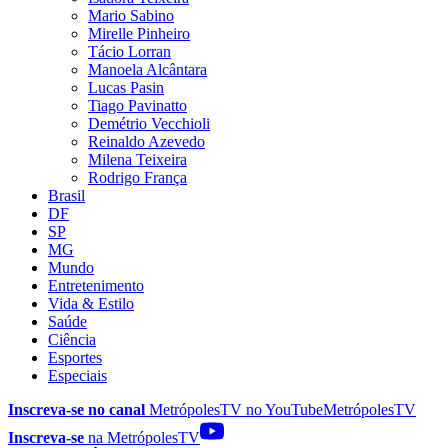
Mario Sabino
Mirelle Pinheiro
Tácio Lorran
Manoela Alcântara
Lucas Pasin
Tiago Pavinatto
Demétrio Vecchioli
Reinaldo Azevedo
Milena Teixeira
Rodrigo França
Brasil
DF
SP
MG
Mundo
Entretenimento
Vida & Estilo
Saúde
Ciência
Esportes
Especiais
Inscreva-se no canal
MetrópolesTV no
YouTube
MetrópolesTV
Inscreva-se
na MetrópolesTV