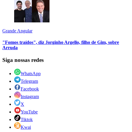
Grande Angular
"Fomos traídos", diz Jorginho Argello, filho de Gim, sobre
Arruda
Siga nossas redes
WhatsApp
Telegram
Facebook
Instagram
X
YouTube
Tiktok
Kwai