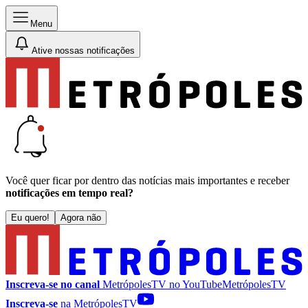
Menu
Ative nossas notificações
Você quer ficar por dentro das notícias mais importantes e receber
notificações em tempo real?
Eu quero!
Agora não
Inscreva-se no canal
MetrópolesTV no
YouTube
MetrópolesTV
Inscreva-se
na MetrópolesTV