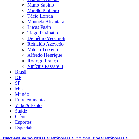
Mario Sabino
Mirelle Pinheiro
Tácio Lorran
Manoela Alcântara
Lucas Pasin
Tiago Pavinatto
Demétrio Vecchioli
Reinaldo Azevedo
Milena Teixeira
Alfredo Henrique
Rodrigo França
Vinícius Passarelli
Brasil
DF
SP
MG
Mundo
Entretenimento
Vida & Estilo
Saúde
Ciência
Esportes
Especiais
Inscreva-se no canal
MetrópolesTV no
YouTube
MetrópolesTV