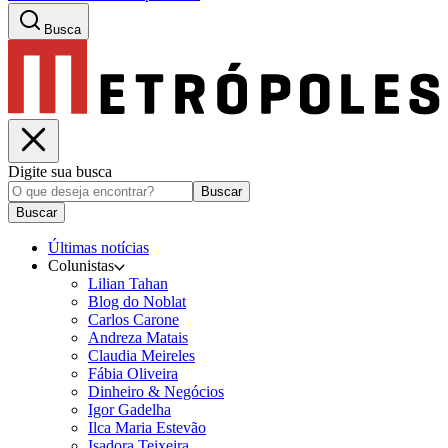
Busca
Digite sua busca
Buscar
Buscar
Últimas notícias
Colunistas
Lilian Tahan
Blog do Noblat
Carlos Carone
Andreza Matais
Claudia Meireles
Fábia Oliveira
Dinheiro & Negócios
Igor Gadelha
Ilca Maria Estevão
Isadora Teixeira