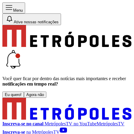
Menu
Ative nossas notificações
Você quer ficar por dentro das notícias mais importantes e receber
notificações em tempo real?
Eu quero!
Agora não
Inscreva-se no canal
MetrópolesTV no
YouTube
MetrópolesTV
Inscreva-se
na MetrópolesTV