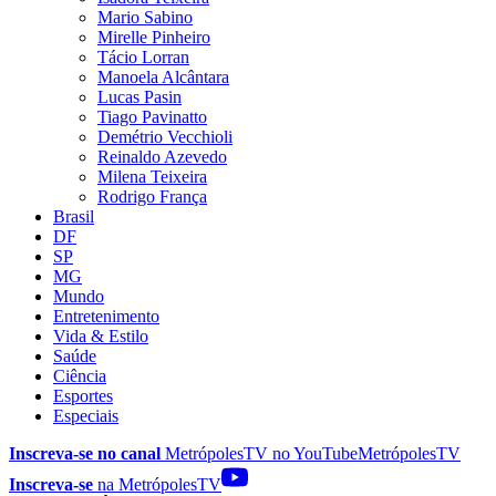
Mario Sabino
Mirelle Pinheiro
Tácio Lorran
Manoela Alcântara
Lucas Pasin
Tiago Pavinatto
Demétrio Vecchioli
Reinaldo Azevedo
Milena Teixeira
Rodrigo França
Brasil
DF
SP
MG
Mundo
Entretenimento
Vida & Estilo
Saúde
Ciência
Esportes
Especiais
Inscreva-se no canal
MetrópolesTV no
YouTube
MetrópolesTV
Inscreva-se
na MetrópolesTV