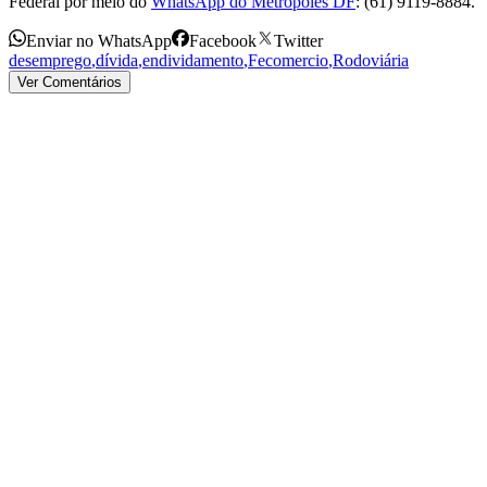
Federal por meio do
WhatsApp do Metrópoles DF
: (61) 9119-8884.
Enviar no WhatsApp
Facebook
Twitter
desemprego
,
dívida
,
endividamento
,
Fecomercio
,
Rodoviária
Ver Comentários