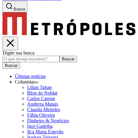
Busca
Digite sua busca
Buscar
Buscar
Últimas notícias
Colunistas
Lilian Tahan
Blog do Noblat
Carlos Carone
Andreza Matais
Claudia Meireles
Fábia Oliveira
Dinheiro & Negócios
Igor Gadelha
Ilca Maria Estevão
Isadora Teixeira