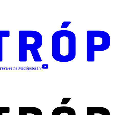
reva-se
na MetrópolesTV