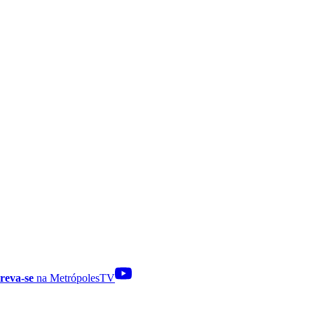
reva-se
na MetrópolesTV