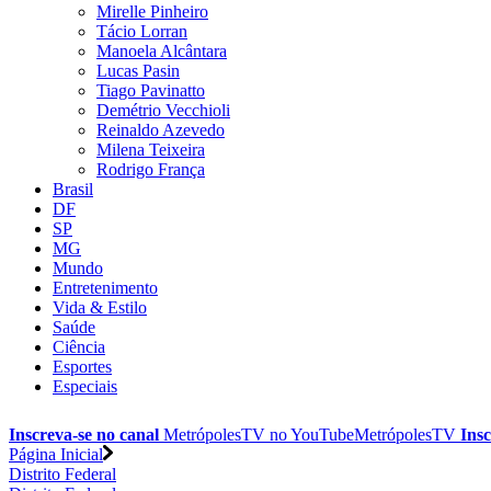
Mirelle Pinheiro
Tácio Lorran
Manoela Alcântara
Lucas Pasin
Tiago Pavinatto
Demétrio Vecchioli
Reinaldo Azevedo
Milena Teixeira
Rodrigo França
Brasil
DF
SP
MG
Mundo
Entretenimento
Vida & Estilo
Saúde
Ciência
Esportes
Especiais
Inscreva-se no canal
MetrópolesTV no
YouTube
MetrópolesTV
Insc
Página Inicial
Distrito Federal