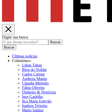
Digite sua busca
Buscar
Buscar
Últimas notícias
Colunistas
Lilian Tahan
Blog do Noblat
Carlos Carone
Andreza Matais
Claudia Meireles
Fábia Oliveira
Dinheiro & Negócios
Igor Gadelha
Ilca Maria Estevão
Isadora Teixeira
Mario Sabino