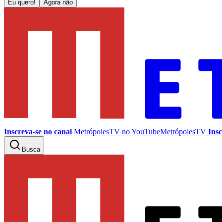
Eu quero!
Agora não
Inscreva-se no canal
MetrópolesTV no
YouTube
MetrópolesTV
Insc
Busca