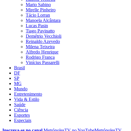
Mario Sabino
Mirelle Pinheiro
Tácio Lorran
Manoela Alcântara
Lucas Pasin
Tiago Pavinatto
Demétrio Vecchioli
Reinaldo Azevedo
Milena Teixeira
Alfredo Henrique
Rodrigo França
Vinícius Passarelli
Brasil
DF
SP
MG
Mundo
Entretenimento
Vida & Estilo
Saúde
Ciência
Esportes
Especiais
Inscreva-se no canal
MetrópolesTV no
YouTube
MetrópolesTV