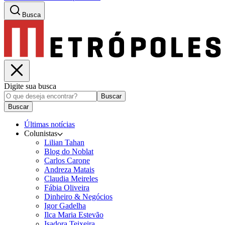
Busca
Digite sua busca
Buscar
Buscar
Últimas notícias
Colunistas
Lilian Tahan
Blog do Noblat
Carlos Carone
Andreza Matais
Claudia Meireles
Fábia Oliveira
Dinheiro & Negócios
Igor Gadelha
Ilca Maria Estevão
Isadora Teixeira