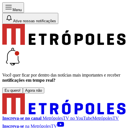
Menu
Ative nossas notificações
Você quer ficar por dentro das notícias mais importantes e receber
notificações em tempo real?
Eu quero!
Agora não
Inscreva-se no canal
MetrópolesTV no
YouTube
MetrópolesTV
Inscreva-se
na MetrópolesTV