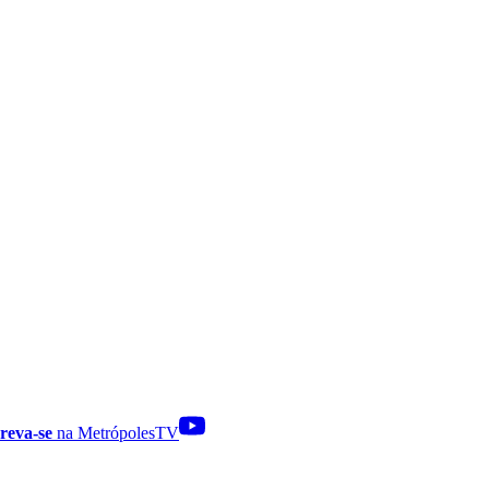
reva-se
na MetrópolesTV