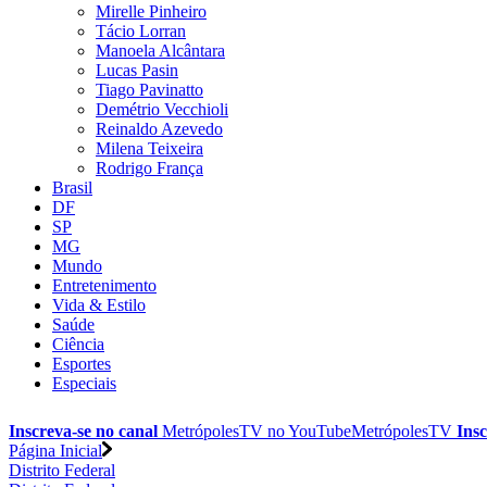
Mirelle Pinheiro
Tácio Lorran
Manoela Alcântara
Lucas Pasin
Tiago Pavinatto
Demétrio Vecchioli
Reinaldo Azevedo
Milena Teixeira
Rodrigo França
Brasil
DF
SP
MG
Mundo
Entretenimento
Vida & Estilo
Saúde
Ciência
Esportes
Especiais
Inscreva-se no canal
MetrópolesTV no
YouTube
MetrópolesTV
Insc
Página Inicial
Distrito Federal