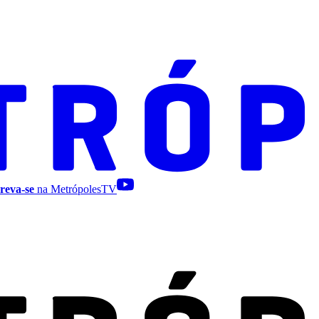
reva-se
na MetrópolesTV