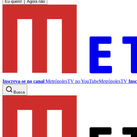
Eu quero!
Agora não
Inscreva-se no canal
MetrópolesTV no
YouTube
MetrópolesTV
Insc
Busca