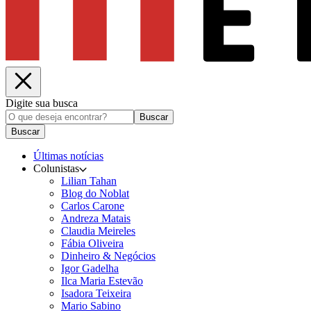
Digite sua busca
Buscar
Buscar
Últimas notícias
Colunistas
Lilian Tahan
Blog do Noblat
Carlos Carone
Andreza Matais
Claudia Meireles
Fábia Oliveira
Dinheiro & Negócios
Igor Gadelha
Ilca Maria Estevão
Isadora Teixeira
Mario Sabino