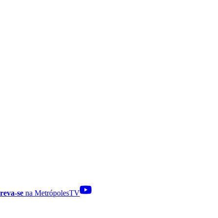
reva-se
na MetrópolesTV