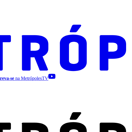
reva-se
na MetrópolesTV