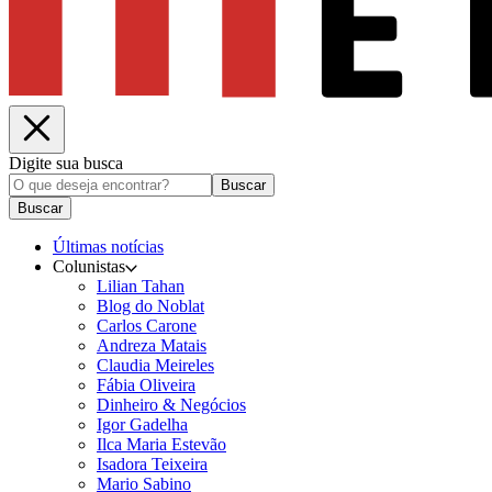
Digite sua busca
Buscar
Buscar
Últimas notícias
Colunistas
Lilian Tahan
Blog do Noblat
Carlos Carone
Andreza Matais
Claudia Meireles
Fábia Oliveira
Dinheiro & Negócios
Igor Gadelha
Ilca Maria Estevão
Isadora Teixeira
Mario Sabino