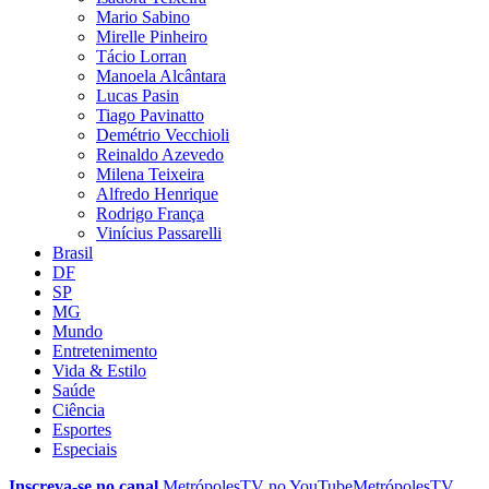
Mario Sabino
Mirelle Pinheiro
Tácio Lorran
Manoela Alcântara
Lucas Pasin
Tiago Pavinatto
Demétrio Vecchioli
Reinaldo Azevedo
Milena Teixeira
Alfredo Henrique
Rodrigo França
Vinícius Passarelli
Brasil
DF
SP
MG
Mundo
Entretenimento
Vida & Estilo
Saúde
Ciência
Esportes
Especiais
Inscreva-se no canal
MetrópolesTV no
YouTube
MetrópolesTV