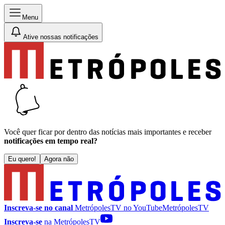
Menu
Ative nossas notificações
Você quer ficar por dentro das notícias mais importantes e receber
notificações em tempo real?
Eu quero!
Agora não
Inscreva-se no canal
MetrópolesTV no
YouTube
MetrópolesTV
Inscreva-se
na MetrópolesTV