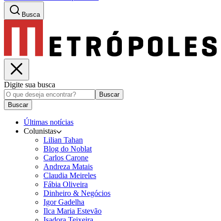
Busca
Digite sua busca
Buscar
Buscar
Últimas notícias
Colunistas
Lilian Tahan
Blog do Noblat
Carlos Carone
Andreza Matais
Claudia Meireles
Fábia Oliveira
Dinheiro & Negócios
Igor Gadelha
Ilca Maria Estevão
Isadora Teixeira