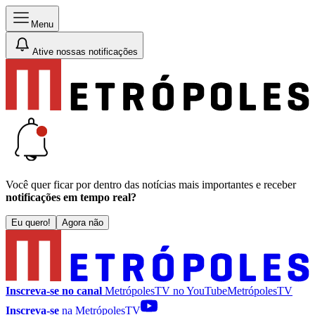
Menu
Ative nossas notificações
Você quer ficar por dentro das notícias mais importantes e receber
notificações em tempo real?
Eu quero!
Agora não
Inscreva-se no canal
MetrópolesTV no
YouTube
MetrópolesTV
Inscreva-se
na MetrópolesTV