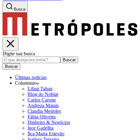
Busca
Digite sua busca
Buscar
Buscar
Últimas notícias
Colunistas
Lilian Tahan
Blog do Noblat
Carlos Carone
Andreza Matais
Claudia Meireles
Fábia Oliveira
Dinheiro & Negócios
Igor Gadelha
Ilca Maria Estevão
Isadora Teixeira