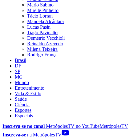
Mario Sabino
Mirelle Pinheiro
Tácio Lorran
Manoela Alcântara
Lucas Pasin
Tiago Pavinatto
Demétrio Vecchioli
Reinaldo Azevedo
Milena Teixeira
Rodrigo França
Brasil
DF
SP
MG
Mundo
Entretenimento
Vida & Estilo
Saúde
Ciência
Esportes
Especiais
Inscreva-se no canal
MetrópolesTV no
YouTube
MetrópolesTV
Inscreva-se
na MetrópolesTV