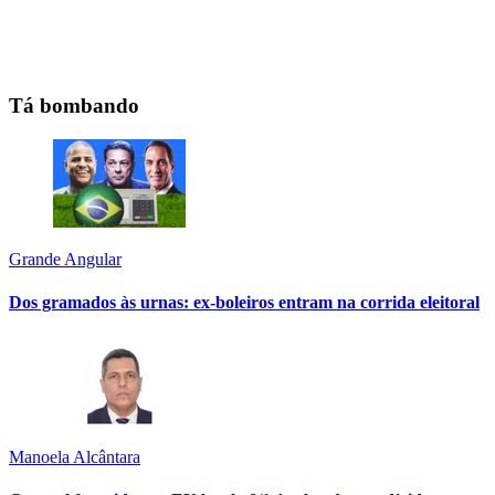
Tá bombando
Grande Angular
Dos gramados às urnas: ex-boleiros entram na corrida eleitoral
Manoela Alcântara