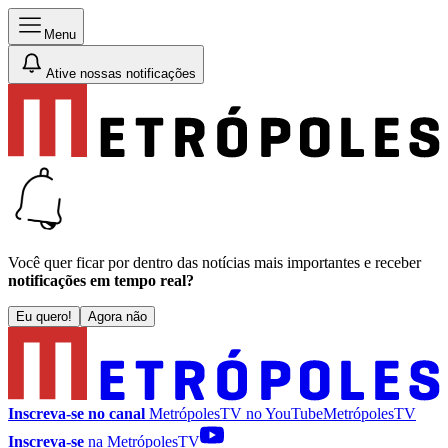
Menu
Ative nossas notificações
Você quer ficar por dentro das notícias mais importantes e receber
notificações em tempo real?
Eu quero!
Agora não
Inscreva-se no canal
MetrópolesTV no
YouTube
MetrópolesTV
Inscreva-se
na MetrópolesTV