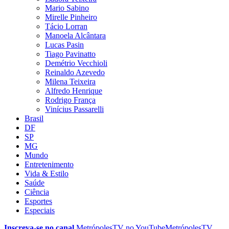
Mario Sabino
Mirelle Pinheiro
Tácio Lorran
Manoela Alcântara
Lucas Pasin
Tiago Pavinatto
Demétrio Vecchioli
Reinaldo Azevedo
Milena Teixeira
Alfredo Henrique
Rodrigo França
Vinícius Passarelli
Brasil
DF
SP
MG
Mundo
Entretenimento
Vida & Estilo
Saúde
Ciência
Esportes
Especiais
Inscreva-se no canal
MetrópolesTV no
YouTube
MetrópolesTV