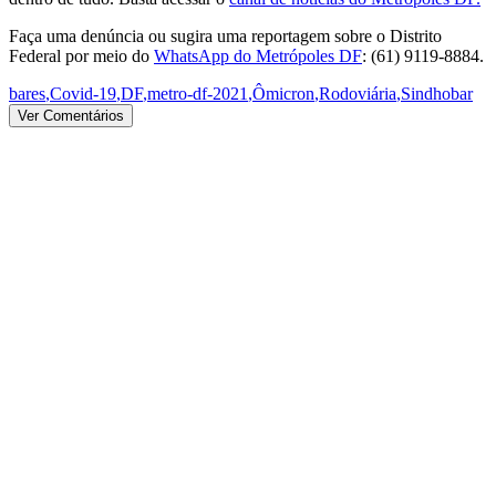
Faça uma denúncia ou sugira uma reportagem sobre o Distrito
Federal por meio do
WhatsApp do Metrópoles DF
: (61) 9119-8884.
bares
,
Covid-19
,
DF
,
metro-df-2021
,
Ômicron
,
Rodoviária
,
Sindhobar
Ver Comentários