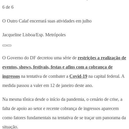
6 de 6
O Outro Calaf encerrará suas atividades em julho
Jacqueline Lisboa/Esp. Metrópoles
O Governo do DF decretou uma série de
restrições a realização de
eventos, shows, festivais, festas e afins com a cobrança de
ingressos
na tentativa de combater a
Covid-19
na capital federal. A
medida passou a valer em 12 de janeiro deste ano.
Na mesma tônica desde o início da pandemia, o cenário de crise, a
falta de apoio ao setor e recente cobrança de ingressos aparecem
como fatores fundamentais na tentativa de se traçar um panorama da
situação.