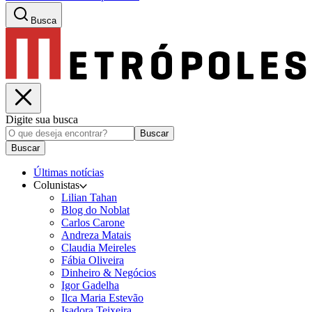
Busca
Digite sua busca
Buscar
Buscar
Últimas notícias
Colunistas
Lilian Tahan
Blog do Noblat
Carlos Carone
Andreza Matais
Claudia Meireles
Fábia Oliveira
Dinheiro & Negócios
Igor Gadelha
Ilca Maria Estevão
Isadora Teixeira