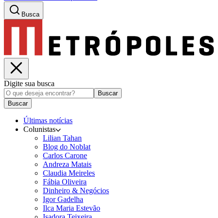
Busca
Digite sua busca
Buscar
Buscar
Últimas notícias
Colunistas
Lilian Tahan
Blog do Noblat
Carlos Carone
Andreza Matais
Claudia Meireles
Fábia Oliveira
Dinheiro & Negócios
Igor Gadelha
Ilca Maria Estevão
Isadora Teixeira