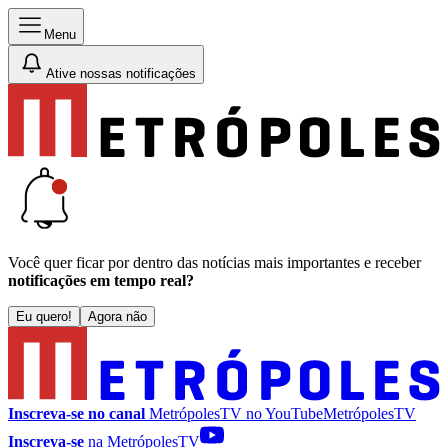
Menu
Ative nossas notificações
Você quer ficar por dentro das notícias mais importantes e receber
notificações em tempo real?
Eu quero!
Agora não
Inscreva-se no canal
MetrópolesTV no
YouTube
MetrópolesTV
Inscreva-se
na MetrópolesTV