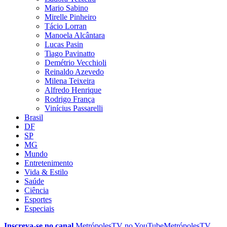
Mario Sabino
Mirelle Pinheiro
Tácio Lorran
Manoela Alcântara
Lucas Pasin
Tiago Pavinatto
Demétrio Vecchioli
Reinaldo Azevedo
Milena Teixeira
Alfredo Henrique
Rodrigo França
Vinícius Passarelli
Brasil
DF
SP
MG
Mundo
Entretenimento
Vida & Estilo
Saúde
Ciência
Esportes
Especiais
Inscreva-se no canal
MetrópolesTV no
YouTube
MetrópolesTV