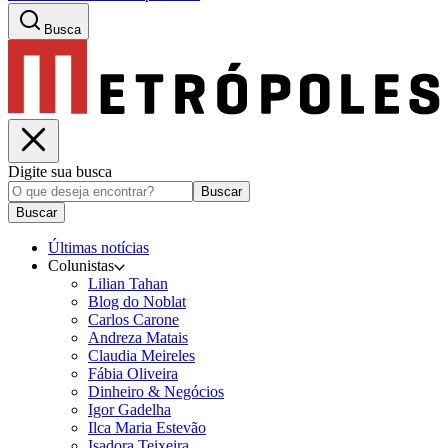
Busca
Digite sua busca
Buscar
Buscar
Últimas notícias
Colunistas
Lilian Tahan
Blog do Noblat
Carlos Carone
Andreza Matais
Claudia Meireles
Fábia Oliveira
Dinheiro & Negócios
Igor Gadelha
Ilca Maria Estevão
Isadora Teixeira