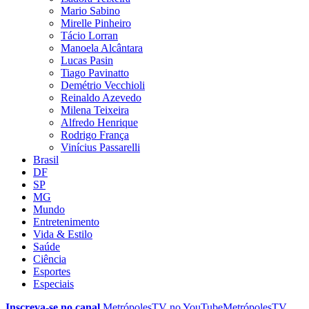
Mario Sabino
Mirelle Pinheiro
Tácio Lorran
Manoela Alcântara
Lucas Pasin
Tiago Pavinatto
Demétrio Vecchioli
Reinaldo Azevedo
Milena Teixeira
Alfredo Henrique
Rodrigo França
Vinícius Passarelli
Brasil
DF
SP
MG
Mundo
Entretenimento
Vida & Estilo
Saúde
Ciência
Esportes
Especiais
Inscreva-se no canal
MetrópolesTV no
YouTube
MetrópolesTV