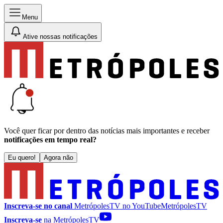
Menu
Ative nossas notificações
Você quer ficar por dentro das notícias mais importantes e receber
notificações em tempo real?
Eu quero!
Agora não
Inscreva-se no canal
MetrópolesTV no
YouTube
MetrópolesTV
Inscreva-se
na MetrópolesTV