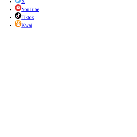
X
YouTube
Tiktok
Kwai