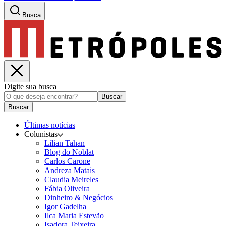
Busca
Digite sua busca
Buscar
Buscar
Últimas notícias
Colunistas
Lilian Tahan
Blog do Noblat
Carlos Carone
Andreza Matais
Claudia Meireles
Fábia Oliveira
Dinheiro & Negócios
Igor Gadelha
Ilca Maria Estevão
Isadora Teixeira