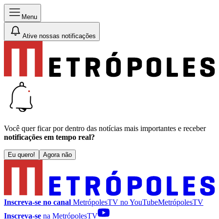
Menu
Ative nossas notificações
Você quer ficar por dentro das notícias mais importantes e receber
notificações em tempo real?
Eu quero!
Agora não
Inscreva-se no canal
MetrópolesTV no
YouTube
MetrópolesTV
Inscreva-se
na MetrópolesTV