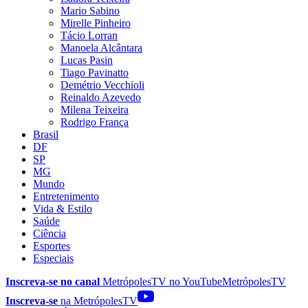
Mario Sabino
Mirelle Pinheiro
Tácio Lorran
Manoela Alcântara
Lucas Pasin
Tiago Pavinatto
Demétrio Vecchioli
Reinaldo Azevedo
Milena Teixeira
Rodrigo França
Brasil
DF
SP
MG
Mundo
Entretenimento
Vida & Estilo
Saúde
Ciência
Esportes
Especiais
Inscreva-se no canal
MetrópolesTV no
YouTube
MetrópolesTV
Inscreva-se
na MetrópolesTV