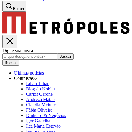
Busca
Digite sua busca
Buscar
Buscar
Últimas notícias
Colunistas
Lilian Tahan
Blog do Noblat
Carlos Carone
Andreza Matais
Claudia Meireles
Fábia Oliveira
Dinheiro & Negócios
Igor Gadelha
Ilca Maria Estevão
Isadora Teixeira