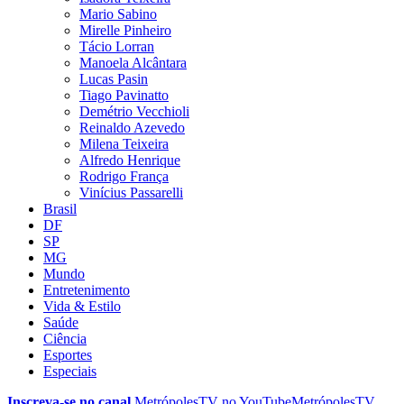
Mario Sabino
Mirelle Pinheiro
Tácio Lorran
Manoela Alcântara
Lucas Pasin
Tiago Pavinatto
Demétrio Vecchioli
Reinaldo Azevedo
Milena Teixeira
Alfredo Henrique
Rodrigo França
Vinícius Passarelli
Brasil
DF
SP
MG
Mundo
Entretenimento
Vida & Estilo
Saúde
Ciência
Esportes
Especiais
Inscreva-se no canal
MetrópolesTV no
YouTube
MetrópolesTV