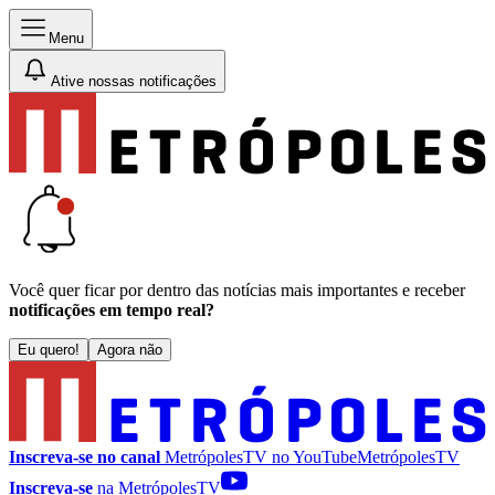
Menu
Ative nossas notificações
Você quer ficar por dentro das notícias mais importantes e receber
notificações em tempo real?
Eu quero!
Agora não
Inscreva-se no canal
MetrópolesTV no
YouTube
MetrópolesTV
Inscreva-se
na MetrópolesTV