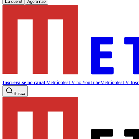
Eu quero!
Agora não
Inscreva-se no canal
MetrópolesTV no
YouTube
MetrópolesTV
Insc
Busca