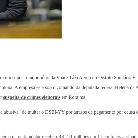
ram um suposto monopólio da Voare Táxi Aéreo no Distrito Sanitário 
la coluna. A empresa está sob o comando da deputada federal Helena 
or
suspeita de crimes eleitorais
em Roraima.
ática abusiva” de multar o DSEI-YY por atrasos de pagamento por caus
 aérea da parlamentar recebeu R$ 271 milhões em 17 contratos assinad