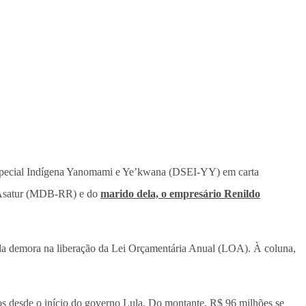
Especial Indígena Yanomami e Ye’kwana (DSEI-YY) em carta
da Asatur (MDB-RR) e do
marido dela, o empresário Renildo
a da demora na liberação da Lei Orçamentária Anual (LOA). À coluna,
os desde o início do governo Lula. Do montante, R$ 96 milhões se