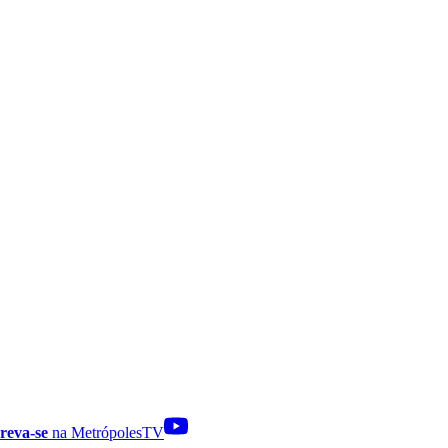
reva-se
na MetrópolesTV