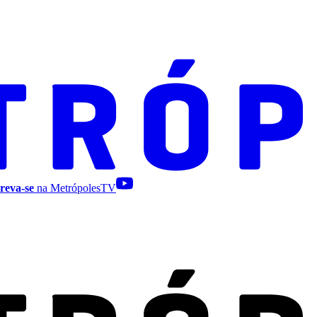
reva-se
na MetrópolesTV