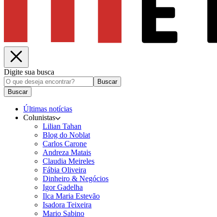
Digite sua busca
Buscar
Buscar
Últimas notícias
Colunistas
Lilian Tahan
Blog do Noblat
Carlos Carone
Andreza Matais
Claudia Meireles
Fábia Oliveira
Dinheiro & Negócios
Igor Gadelha
Ilca Maria Estevão
Isadora Teixeira
Mario Sabino