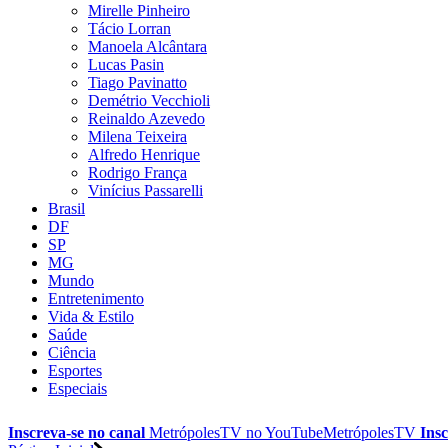
Mirelle Pinheiro
Tácio Lorran
Manoela Alcântara
Lucas Pasin
Tiago Pavinatto
Demétrio Vecchioli
Reinaldo Azevedo
Milena Teixeira
Alfredo Henrique
Rodrigo França
Vinícius Passarelli
Brasil
DF
SP
MG
Mundo
Entretenimento
Vida & Estilo
Saúde
Ciência
Esportes
Especiais
Inscreva-se no canal
MetrópolesTV no
YouTube
MetrópolesTV
Insc