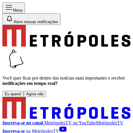
Menu
Ative nossas notificações
Você quer ficar por dentro das notícias mais importantes e receber
notificações em tempo real?
Eu quero!
Agora não
Inscreva-se no canal
MetrópolesTV no
YouTube
MetrópolesTV
Inscreva-se
na MetrópolesTV