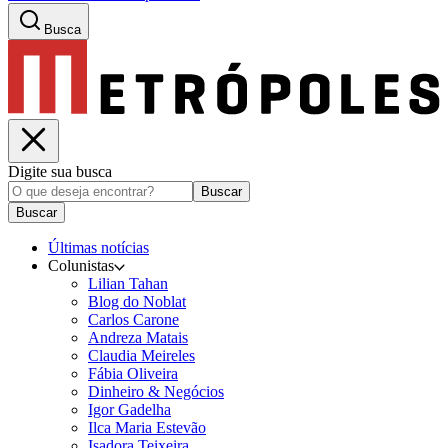
Busca
Digite sua busca
Buscar
Buscar
Últimas notícias
Colunistas
Lilian Tahan
Blog do Noblat
Carlos Carone
Andreza Matais
Claudia Meireles
Fábia Oliveira
Dinheiro & Negócios
Igor Gadelha
Ilca Maria Estevão
Isadora Teixeira