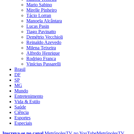
Mario Sabino
Mirelle Pinheiro
Tácio Lorran
Manoela Alcântara
Lucas Pasin
Tiago Pavinatto
Demétrio Vecchioli
Reinaldo Azevedo
Milena Teixeira
Alfredo Henrique
Rodrigo França
Vinícius Passarelli
Brasil
DF
SP
MG
Mundo
Entretenimento
Vida & Estilo
Saúde
Ciência
Esportes
Especiais
Inscreva-se no canal
MetrópolesTV no
YouTube
MetrópolesTV