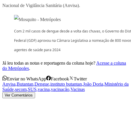
Nacional de Vigilância Sanitária (Anvisa).
Com 2 mil casos de dengue desde a volta das chuvas, o Governo do Dist
Federal (GDF) aprovou na Câmara Legislativa a nomeação de 800 novo
agentes de saúde para 2024
Já leu todas as notas e reportagens da coluna hoje?
Acesse a coluna
do Metrópoles
.
Enviar no WhatsApp
Facebook
Twitter
Anvisa
,
Butantan
,
Dengue
,
instituto butantan
,
João Doria
,
Ministério da
Saúde
,
secom
,
SUS
,
vacina
,
vacinação
,
Vacinas
Ver Comentários