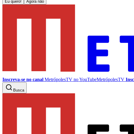
Eu quero!
Agora não
Inscreva-se no canal
MetrópolesTV no
YouTube
MetrópolesTV
Insc
Busca