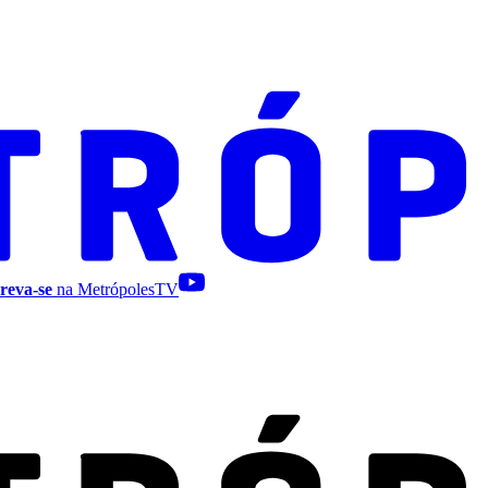
reva-se
na MetrópolesTV