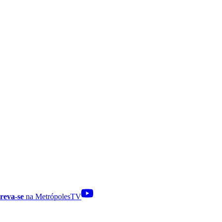
reva-se
na MetrópolesTV