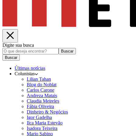
Digite sua busca
Buscar
Buscar
Últimas notícias
Colunistas
Lilian Tahan
Blog do Noblat
Carlos Carone
Andreza Matais
Claudia Meireles
Fábia Oliveira
Dinheiro & Negócios
Igor Gadelha
Ilca Maria Estevão
Isadora Teixeira
Mario Sabino