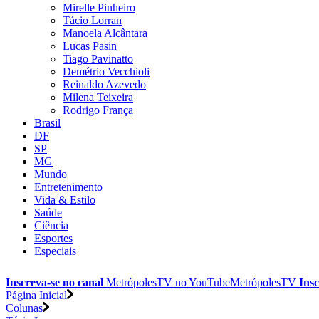
Mirelle Pinheiro
Tácio Lorran
Manoela Alcântara
Lucas Pasin
Tiago Pavinatto
Demétrio Vecchioli
Reinaldo Azevedo
Milena Teixeira
Rodrigo França
Brasil
DF
SP
MG
Mundo
Entretenimento
Vida & Estilo
Saúde
Ciência
Esportes
Especiais
Inscreva-se no canal
MetrópolesTV no
YouTube
MetrópolesTV
Insc
Página Inicial
Colunas