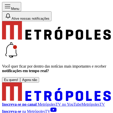
Menu
Ative nossas notificações
Você quer ficar por dentro das notícias mais importantes e receber
notificações em tempo real?
Eu quero!
Agora não
Inscreva-se no canal
MetrópolesTV no
YouTube
MetrópolesTV
Inscreva-se
na MetrópolesTV