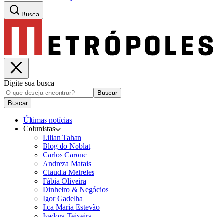
Busca
Digite sua busca
Buscar
Buscar
Últimas notícias
Colunistas
Lilian Tahan
Blog do Noblat
Carlos Carone
Andreza Matais
Claudia Meireles
Fábia Oliveira
Dinheiro & Negócios
Igor Gadelha
Ilca Maria Estevão
Isadora Teixeira