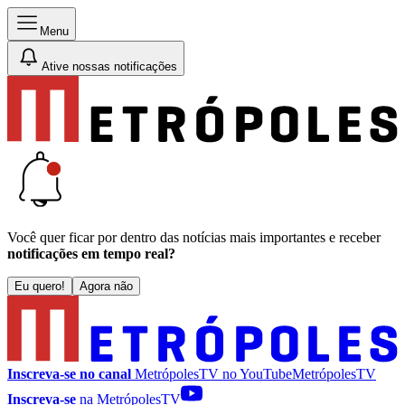
Menu
Ative nossas notificações
Você quer ficar por dentro das notícias mais importantes e receber
notificações em tempo real?
Eu quero!
Agora não
Inscreva-se no canal
MetrópolesTV no
YouTube
MetrópolesTV
Inscreva-se
na MetrópolesTV