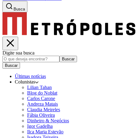
Busca
Digite sua busca
Buscar
Buscar
Últimas notícias
Colunistas
Lilian Tahan
Blog do Noblat
Carlos Carone
Andreza Matais
Claudia Meireles
Fábia Oliveira
Dinheiro & Negócios
Igor Gadelha
Ilca Maria Estevão
Isadora Teixeira