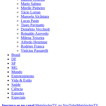
Mario Sabino
Mirelle Pinheiro
Tácio Lorran
Manoela Alcântara
Lucas Pasin
Tiago Pavinatto
Demétrio Vecchioli
Reinaldo Azevedo
Milena Teixeira
Alfredo Henrique
Rodrigo França
Vinícius Passarelli
Brasil
DF
SP
MG
Mundo
Entretenimento
Vida & Estilo
Saúde
Ciência
Esportes
Especiais
Inscreva-se no canal
MetrópolesTV no
YouTube
MetrópolesTV