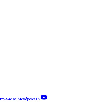
reva-se
na MetrópolesTV