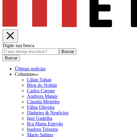
Digite sua busca
Buscar
Buscar
Últimas notícias
Colunistas
Lilian Tahan
Blog do Noblat
Carlos Carone
Andreza Matais
Claudia Meireles
Fábia Oliveira
Dinheiro & Negócios
Igor Gadelha
Ilca Maria Estevão
Isadora Teixeira
Mario Sabino