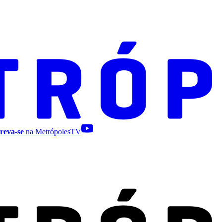
reva-se
na MetrópolesTV