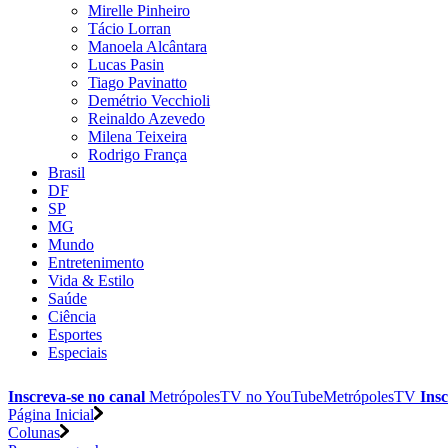
Mirelle Pinheiro
Tácio Lorran
Manoela Alcântara
Lucas Pasin
Tiago Pavinatto
Demétrio Vecchioli
Reinaldo Azevedo
Milena Teixeira
Rodrigo França
Brasil
DF
SP
MG
Mundo
Entretenimento
Vida & Estilo
Saúde
Ciência
Esportes
Especiais
Inscreva-se no canal
MetrópolesTV no
YouTube
MetrópolesTV
Insc
Página Inicial
Colunas