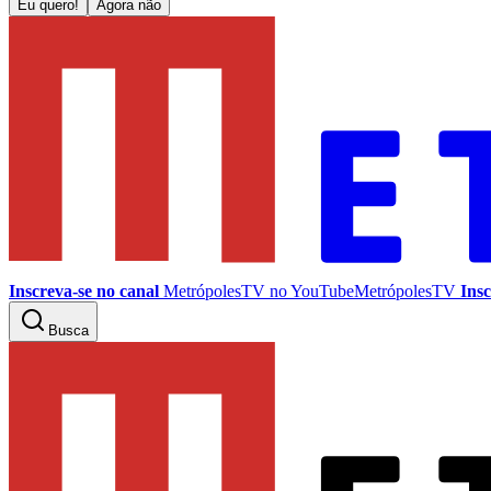
Eu quero!
Agora não
Inscreva-se no canal
MetrópolesTV no
YouTube
MetrópolesTV
Insc
Busca