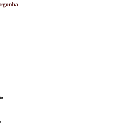
ergonha
ão
o