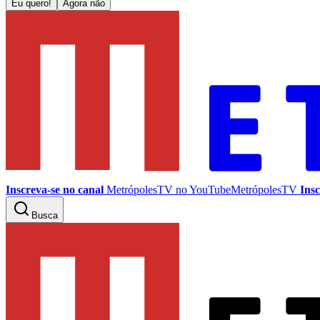
Eu quero!
Agora não
Inscreva-se no canal
MetrópolesTV no
YouTube
MetrópolesTV
Insc
Busca