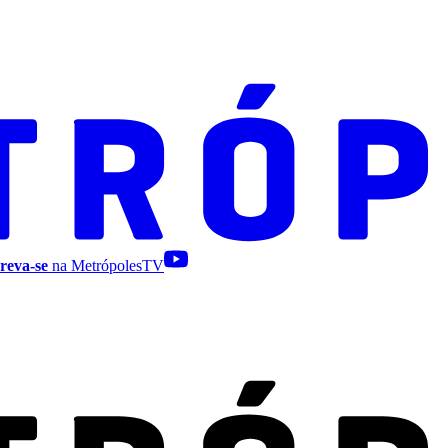
reva-se
na MetrópolesTV