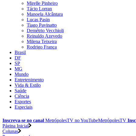
Mirelle Pinheiro
Tácio Lorran
Manoela Alcântara
Lucas Pasin
Tiago Pavinatto
Demétrio Vecchioli
Reinaldo Azevedo
Milena Teixeira
Rodrigo França
Brasil
DF
SP
MG
Mundo
Entretenimento
Vida & Estilo
Saúde
Ciência
Esportes
Especiais
Inscreva-se no canal
MetrópolesTV no
YouTube
MetrópolesTV
Insc
Página Inicial
Colunas