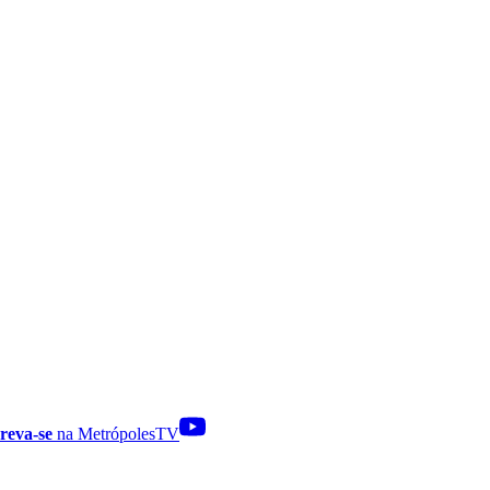
reva-se
na MetrópolesTV