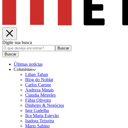
Digite sua busca
Buscar
Buscar
Últimas notícias
Colunistas
Lilian Tahan
Blog do Noblat
Carlos Carone
Andreza Matais
Claudia Meireles
Fábia Oliveira
Dinheiro & Negócios
Igor Gadelha
Ilca Maria Estevão
Isadora Teixeira
Mario Sabino