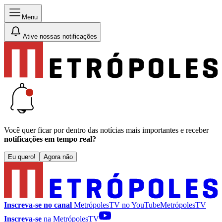
Menu
Ative nossas notificações
Você quer ficar por dentro das notícias mais importantes e receber
notificações em tempo real?
Eu quero!
Agora não
Inscreva-se no canal
MetrópolesTV no
YouTube
MetrópolesTV
Inscreva-se
na MetrópolesTV