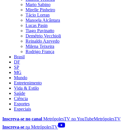
Mario Sabino
Mirelle Pinheiro
Tácio Lorran
Manoela Alcântara
Lucas Pasin
Tiago Pavinatto
Demétrio Vecchioli
Reinaldo Azevedo
Milena Teixeira
Rodrigo França
Brasil
DF
SP
MG
Mundo
Entretenimento
Vida & Estilo
Saúde
Ciência
Esportes
Especiais
Inscreva-se no canal
MetrópolesTV no
YouTube
MetrópolesTV
Inscreva-se
na MetrópolesTV