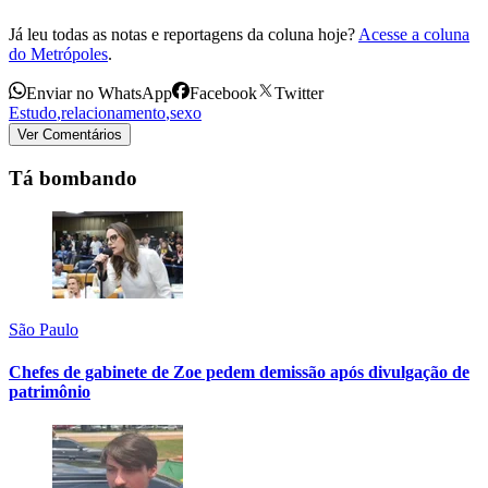
Já leu todas as notas e reportagens da coluna hoje?
Acesse a coluna
do Metrópoles
.
Enviar no WhatsApp
Facebook
Twitter
Estudo
,
relacionamento
,
sexo
Ver Comentários
Tá bombando
São Paulo
Chefes de gabinete de Zoe pedem demissão após divulgação de
patrimônio