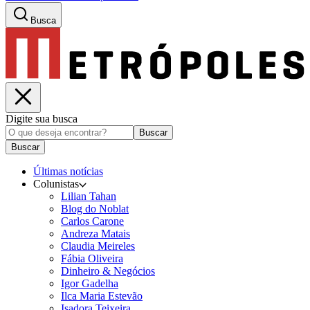
Busca
Digite sua busca
Buscar
Buscar
Últimas notícias
Colunistas
Lilian Tahan
Blog do Noblat
Carlos Carone
Andreza Matais
Claudia Meireles
Fábia Oliveira
Dinheiro & Negócios
Igor Gadelha
Ilca Maria Estevão
Isadora Teixeira