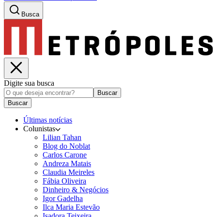
Busca
Digite sua busca
Buscar
Buscar
Últimas notícias
Colunistas
Lilian Tahan
Blog do Noblat
Carlos Carone
Andreza Matais
Claudia Meireles
Fábia Oliveira
Dinheiro & Negócios
Igor Gadelha
Ilca Maria Estevão
Isadora Teixeira