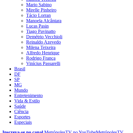
Mario Sabino
Mirelle Pinheiro
Tácio Lorran
Manoela Alcântara
Lucas Pasin
Tiago Pavinatto
Demétrio Vecchioli
Reinaldo Azevedo
Milena Teixeira
Alfredo Henrique
Rodrigo França
Vinícius Passarelli
Brasil
DF
SP
MG
Mundo
Entretenimento
Vida & Estilo
Saúde
Ciência
Esportes
Especiais
Inscreva-se no canal
MetrópolesTV no
YouTube
MetrópolesTV