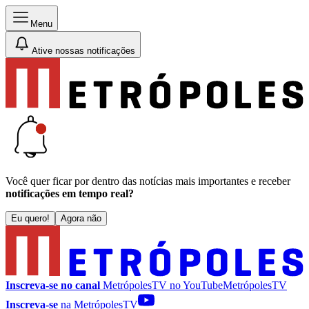
Menu
Ative nossas notificações
Você quer ficar por dentro das notícias mais importantes e receber
notificações em tempo real?
Eu quero!
Agora não
Inscreva-se no canal
MetrópolesTV no
YouTube
MetrópolesTV
Inscreva-se
na MetrópolesTV