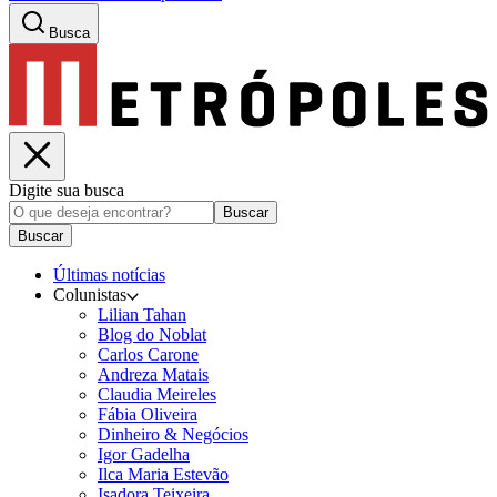
Busca
Digite sua busca
Buscar
Buscar
Últimas notícias
Colunistas
Lilian Tahan
Blog do Noblat
Carlos Carone
Andreza Matais
Claudia Meireles
Fábia Oliveira
Dinheiro & Negócios
Igor Gadelha
Ilca Maria Estevão
Isadora Teixeira