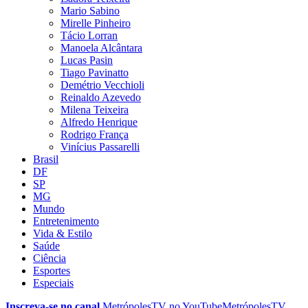
Mario Sabino
Mirelle Pinheiro
Tácio Lorran
Manoela Alcântara
Lucas Pasin
Tiago Pavinatto
Demétrio Vecchioli
Reinaldo Azevedo
Milena Teixeira
Alfredo Henrique
Rodrigo França
Vinícius Passarelli
Brasil
DF
SP
MG
Mundo
Entretenimento
Vida & Estilo
Saúde
Ciência
Esportes
Especiais
Inscreva-se no canal
MetrópolesTV no
YouTube
MetrópolesTV