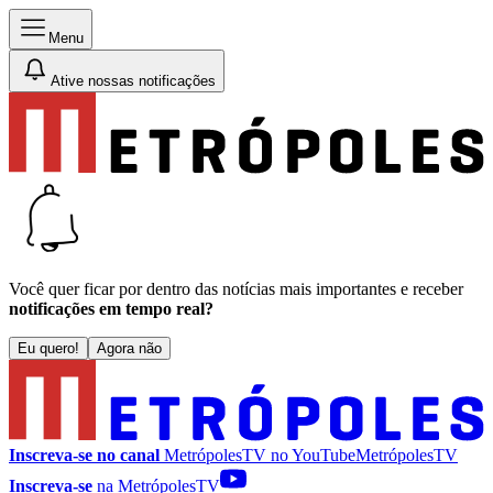
Menu
Ative nossas notificações
Você quer ficar por dentro das notícias mais importantes e receber
notificações em tempo real?
Eu quero!
Agora não
Inscreva-se no canal
MetrópolesTV no
YouTube
MetrópolesTV
Inscreva-se
na MetrópolesTV