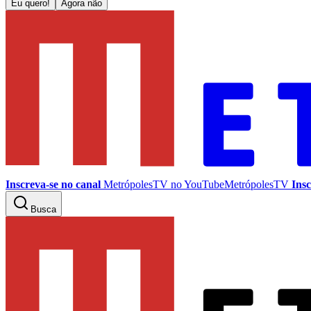
Eu quero!
Agora não
Inscreva-se no canal
MetrópolesTV no
YouTube
MetrópolesTV
Insc
Busca