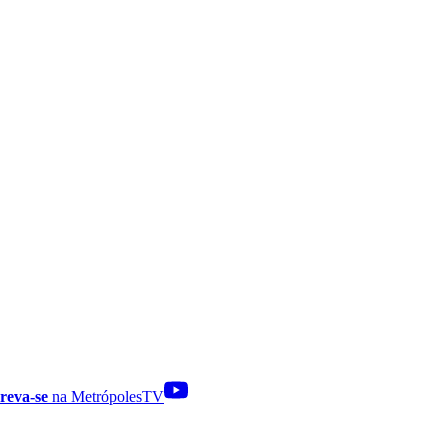
reva-se
na MetrópolesTV