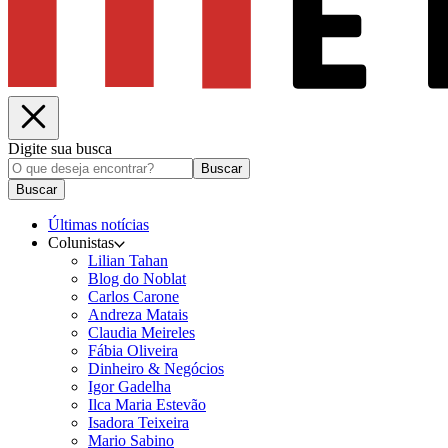
Digite sua busca
Buscar
Buscar
Últimas notícias
Colunistas
Lilian Tahan
Blog do Noblat
Carlos Carone
Andreza Matais
Claudia Meireles
Fábia Oliveira
Dinheiro & Negócios
Igor Gadelha
Ilca Maria Estevão
Isadora Teixeira
Mario Sabino