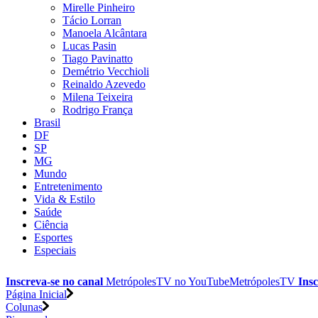
Mirelle Pinheiro
Tácio Lorran
Manoela Alcântara
Lucas Pasin
Tiago Pavinatto
Demétrio Vecchioli
Reinaldo Azevedo
Milena Teixeira
Rodrigo França
Brasil
DF
SP
MG
Mundo
Entretenimento
Vida & Estilo
Saúde
Ciência
Esportes
Especiais
Inscreva-se no canal
MetrópolesTV no
YouTube
MetrópolesTV
Insc
Página Inicial
Colunas