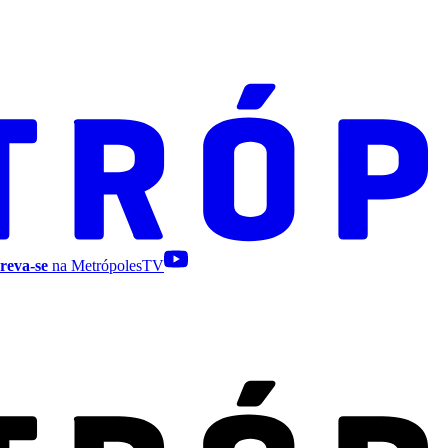
reva-se
na MetrópolesTV