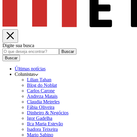
Digite sua busca
Buscar
Buscar
Últimas notícias
Colunistas
Lilian Tahan
Blog do Noblat
Carlos Carone
Andreza Matais
Claudia Meireles
Fábia Oliveira
Dinheiro & Negócios
Igor Gadelha
Ilca Maria Estevão
Isadora Teixeira
Mario Sabino