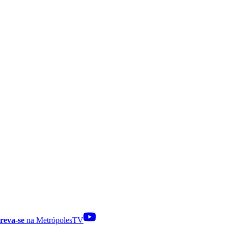
reva-se
na MetrópolesTV