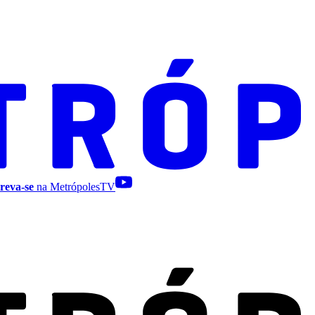
reva-se
na MetrópolesTV