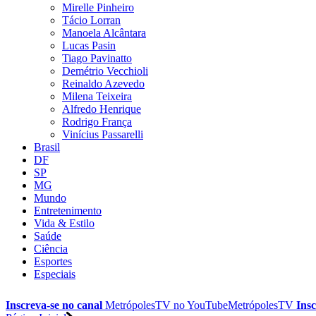
Mirelle Pinheiro
Tácio Lorran
Manoela Alcântara
Lucas Pasin
Tiago Pavinatto
Demétrio Vecchioli
Reinaldo Azevedo
Milena Teixeira
Alfredo Henrique
Rodrigo França
Vinícius Passarelli
Brasil
DF
SP
MG
Mundo
Entretenimento
Vida & Estilo
Saúde
Ciência
Esportes
Especiais
Inscreva-se no canal
MetrópolesTV no
YouTube
MetrópolesTV
Insc