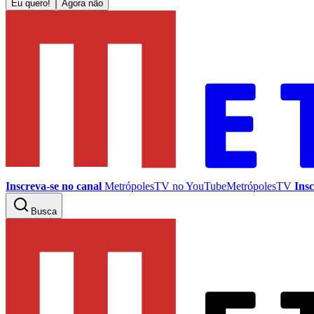
Eu quero!
Agora não
Inscreva-se no canal
MetrópolesTV no
YouTube
MetrópolesTV
Insc
Busca