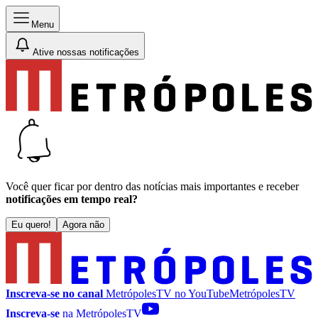
Menu
Ative nossas notificações
Você quer ficar por dentro das notícias mais importantes e receber
notificações em tempo real?
Eu quero!
Agora não
Inscreva-se no canal
MetrópolesTV no
YouTube
MetrópolesTV
Inscreva-se
na MetrópolesTV