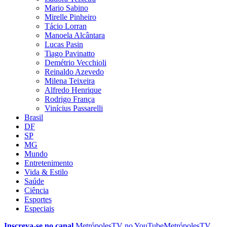
Mario Sabino
Mirelle Pinheiro
Tácio Lorran
Manoela Alcântara
Lucas Pasin
Tiago Pavinatto
Demétrio Vecchioli
Reinaldo Azevedo
Milena Teixeira
Alfredo Henrique
Rodrigo França
Vinícius Passarelli
Brasil
DF
SP
MG
Mundo
Entretenimento
Vida & Estilo
Saúde
Ciência
Esportes
Especiais
Inscreva-se no canal
MetrópolesTV no
YouTube
MetrópolesTV