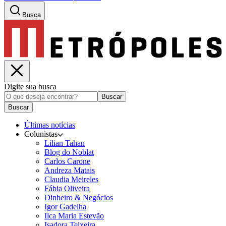
Busca
Digite sua busca
Buscar
Buscar
Últimas notícias
Colunistas
Lilian Tahan
Blog do Noblat
Carlos Carone
Andreza Matais
Claudia Meireles
Fábia Oliveira
Dinheiro & Negócios
Igor Gadelha
Ilca Maria Estevão
Isadora Teixeira