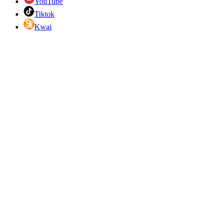
YouTube
Tiktok
Kwai