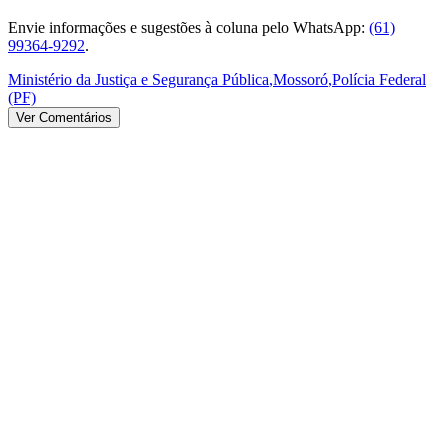
Envie informações e sugestões à coluna pelo WhatsApp:
(61)
99364-9292
.
Ministério da Justiça e Segurança Pública
,
Mossoró
,
Polícia Federal
(PF)
Ver Comentários